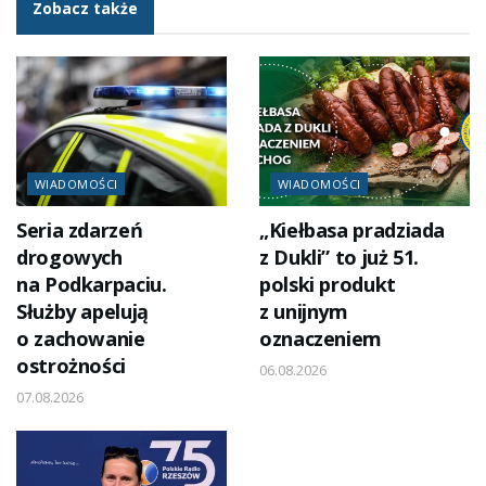
Zobacz także
WIADOMOŚCI
WIADOMOŚCI
Seria zdarzeń
„Kiełbasa pradziada
drogowych
z Dukli” to już 51.
na Podkarpaciu.
polski produkt
Służby apelują
z unijnym
o zachowanie
oznaczeniem
ostrożności
06.08.2026
07.08.2026