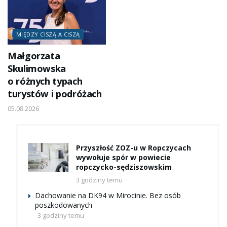
MIĘDZY CISZĄ A CISZĄ
Małgorzata
Skulimowska
o różnych typach
turystów i podróżach
05.08.2026
Przyszłość ZOZ-u w Ropczycach
wywołuje spór w powiecie
ropczycko-sędziszowskim
3 godziny temu
Dachowanie na DK94 w Mirocinie. Bez osób
poszkodowanych
3 godziny temu