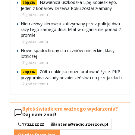
Nawałnica uszkodziła Lipę Sobieskiego.
ZDJĘCIA
Jeden z konarów Drzewa Roku został złamany
6 godzin temu
Nietrzeźwy kierowca zatrzymany przez policję dwa
razy tego samego dnia. Miał w organizmie ponad 2
promile
6 godzin temu
Nowe spadochrony dla uczniów mieleckiej klasy
lotniczej
7 godzin temu
Żółta naklejka może uratować życie. PKP
ZDJĘCIA
przypomina zasady bezpieczeństwa na przejazdach
7 godzin temu
Byłeś świadkiem ważnego wydarzenia?
Daj nam znać!
17 222 22 22
antena@radio.rzeszow.pl
Otwórz formularz