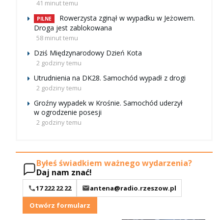
41 minut temu
Rowerzysta zginął w wypadku w Jeżowem.
PILNE
Droga jest zablokowana
58 minut temu
Dziś Międzynarodowy Dzień Kota
2 godziny temu
Utrudnienia na DK28. Samochód wypadł z drogi
2 godziny temu
Groźny wypadek w Krośnie. Samochód uderzył
w ogrodzenie posesji
2 godziny temu
Byłeś świadkiem ważnego wydarzenia?
Daj nam znać!
17 222 22 22
antena@radio.rzeszow.pl
Otwórz formularz