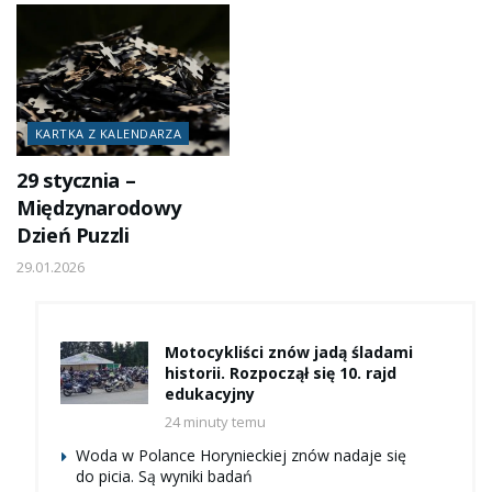
KARTKA Z KALENDARZA
29 stycznia –
Międzynarodowy
Dzień Puzzli
29.01.2026
Motocykliści znów jadą śladami
historii. Rozpoczął się 10. rajd
edukacyjny
24 minuty temu
Woda w Polance Horynieckiej znów nadaje się
do picia. Są wyniki badań