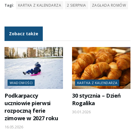
Tagi:
KARTKA Z KALENDARZA
2 SIERPNIA
ZAGŁADA ROMÓW
Zobacz także
WIADOMOŚCI
KARTKA Z KALENDARZA
Podkarpaccy
30 stycznia – Dzień
uczniowie pierwsi
Rogalika
rozpoczną ferie
30.01.2026
zimowe w 2027 roku
16.05.2026