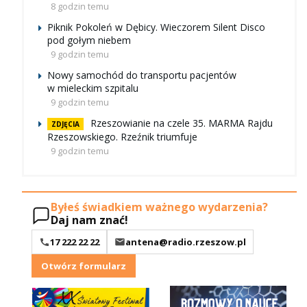
8 godzin temu
Piknik Pokoleń w Dębicy. Wieczorem Silent Disco
pod gołym niebem
9 godzin temu
Nowy samochód do transportu pacjentów
w mieleckim szpitalu
9 godzin temu
Rzeszowianie na czele 35. MARMA Rajdu
ZDJĘCIA
Rzeszowskiego. Rzeźnik triumfuje
9 godzin temu
Byłeś świadkiem ważnego wydarzenia?
Daj nam znać!
17 222 22 22
antena@radio.rzeszow.pl
Otwórz formularz