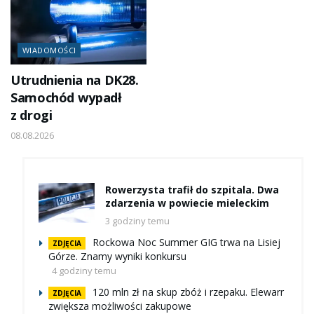
WIADOMOŚCI
Utrudnienia na DK28.
Samochód wypadł
z drogi
08.08.2026
Rowerzysta trafił do szpitala. Dwa
zdarzenia w powiecie mieleckim
3 godziny temu
Rockowa Noc Summer GIG trwa na Lisiej
ZDJĘCIA
Górze. Znamy wyniki konkursu
4 godziny temu
120 mln zł na skup zbóż i rzepaku. Elewarr
ZDJĘCIA
zwiększa możliwości zakupowe