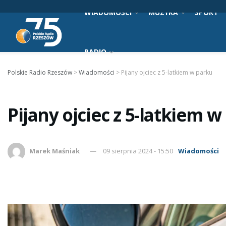
WIADOMOŚCI
MUZYKA
SPORT
RADIO
Polskie Radio Rzeszów
>
Wiadomości
>
Pijany ojciec z 5-latkiem w parku
Pijany ojciec z 5-latkiem 
Marek Maśniak
09 sierpnia 2024 - 15:50
Wiadomości