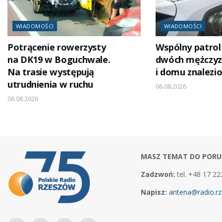
WIADOMOŚCI
WIADOMOŚCI
Potrącenie rowerzysty
Wspólny patrol
na DK19 w Boguchwale.
dwóch mężczyz
Na trasie występują
i domu znalezi
utrudnienia w ruchu
06.08.2026
06.08.2026
MASZ TEMAT DO PORU
Zadzwoń:
tel. +48 17 22
Napisz:
antena@radio.rz