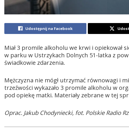
Udostępnij na Facebook
Udost
Miał 3 promile alkoholu we krwi i opiekował s
w parku w Ustrzykach Dolnych 51-latka z powi
świadkowie zdarzenia.
Mężczyzna nie mógł utrzymać równowagi i mia
trzeźwości wykazało 3 promile alkoholu w organ
pod opiekę matki. Materiały zebrane w tej spr
Oprac. Jakub Chodyniecki, fot. Polskie Radio 