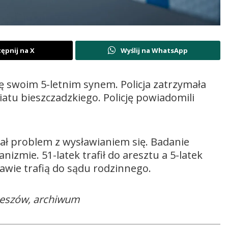
ępnij na X
Wyślij na WhatsApp
ię swoim 5-letnim synem. Policja zatrzymała
atu bieszczadzkiego. Policję powiadomili
ł problem z wysławianiem się. Badanie
izmie. 51-latek trafił do aresztu a 5-latek
awie trafią do sądu rodzinnego.
Rzeszów, archiwum