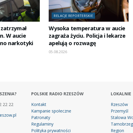
RELACJE REPORTERSKIE
 zatrzymał
Wysoka temperatura w aucie
n. W aucie
zagraża życiu. Policja i lekarze
ono narkotyki
apelują o rozwagę
05.08.2026
SZENIA?
POLSKIE RADIO RZESZÓW
LOKALNIE
2 22 22
Kontakt
Rzeszów
Kampanie społeczne
Przemyśl
eszow.pl
Patronaty
Stalowa Wo
Regulaminy
Tarnobrze
Polityka prywatności
Region