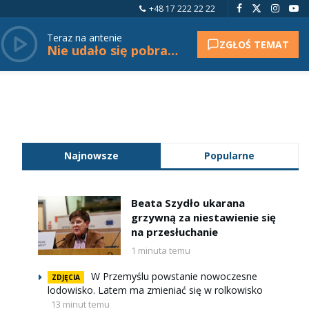
+48 17 222 22 22
Teraz na antenie
ZGŁOŚ TEMAT
Nie udało się pobrać tytułu.
Najnowsze
Popularne
Beata Szydło ukarana
grzywną za niestawienie się
na przesłuchanie
1 minuta temu
W Przemyślu powstanie nowoczesne
ZDJĘCIA
lodowisko. Latem ma zmieniać się w rolkowisko
13 minut temu