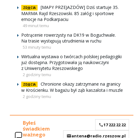
[MAPY PRZEJAZDÓW] Dziś startuje 35.
ZDJĘCIA
MARMA Rajd Rzeszowski. 85 załóg i sportowe
emocje na Podkarpaciu
49 minut temu
Potrącenie rowerzysty na DK19 w Boguchwale.
Na trasie występują utrudnienia w ruchu
53 minuty temu
Wirtualna wystawa o twórcach polskiej pedagogiki
już dostępna. Przygotowała ją naukowczyni
z Uniwersytetu Rzeszowskiego
2 godziny temu
Chronione okazy zatrzymane na granicy
ZDJĘCIA
w Krościenku. W bagażu był ząb kaszalota i muszle
2 godziny temu
Byłeś
17 222 22 22
świadkiem
ważnego
antena@radio.rzeszow.pl