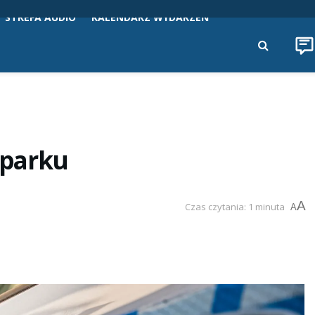
STREFA AUDIO
KALENDARZ WYDARZEŃ
w parku
A
Czas czytania: 1 minuta
A