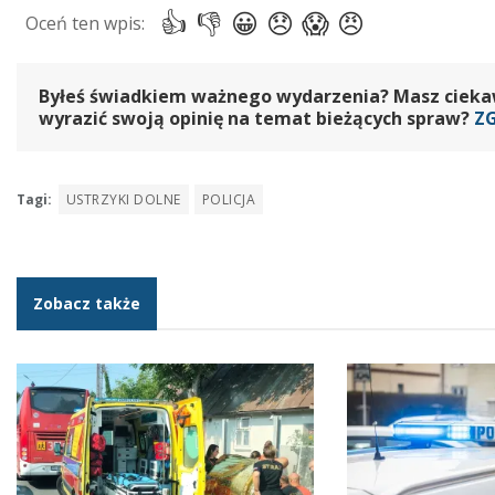
Byłeś świadkiem ważnego wydarzenia? Masz ciekawy
wyrazić swoją opinię na temat bieżących spraw?
Z
Tagi:
USTRZYKI DOLNE
POLICJA
Zobacz także