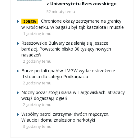
z Uniwersytetu Rzeszowskiego
52 minuty temu
Chronione okazy zatrzymane na granicy
ZDJĘCIA
w Krościenku. W bagażu był ząb kaszalota i muszle
1 godzinę temu
Rzeszowskie Bulwary zazielenią się jeszcze
bardziej. Powstanie blisko 30 tysięcy nowych
nasadzeń
2 godziny temu
Burze po fali upałów. IMGW wydał ostrzeżenie
II stopnia dla całego Podkarpacia
2 godziny temu
Nocny pożar stogu siana w Targowiskach. Strażacy
wciąż dogaszają ogień
2 godziny temu
Wspólny patrol zatrzymał dwóch mężczyzn.
W aucie i domu znaleziono narkotyki
3 godziny temu