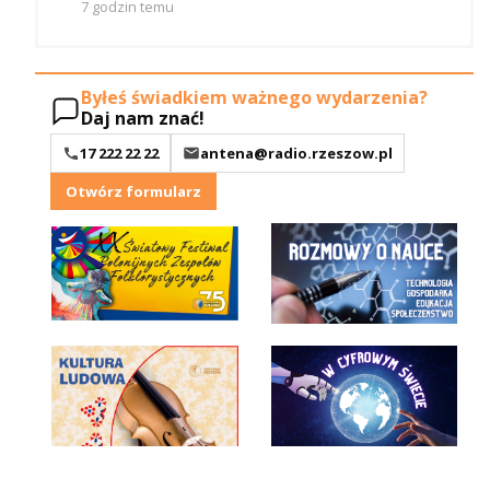
7 godzin temu
Byłeś świadkiem ważnego wydarzenia?
Daj nam znać!
17 222 22 22
antena@radio.rzeszow.pl
Otwórz formularz