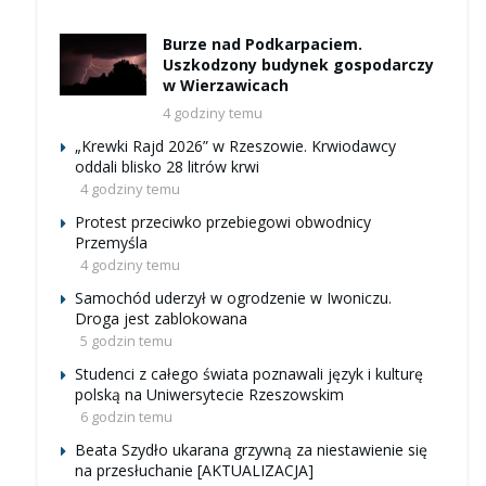
Burze nad Podkarpaciem.
Uszkodzony budynek gospodarczy
w Wierzawicach
4 godziny temu
„Krewki Rajd 2026” w Rzeszowie. Krwiodawcy
oddali blisko 28 litrów krwi
4 godziny temu
Protest przeciwko przebiegowi obwodnicy
Przemyśla
4 godziny temu
Samochód uderzył w ogrodzenie w Iwoniczu.
Droga jest zablokowana
5 godzin temu
Studenci z całego świata poznawali język i kulturę
polską na Uniwersytecie Rzeszowskim
6 godzin temu
Beata Szydło ukarana grzywną za niestawienie się
na przesłuchanie [AKTUALIZACJA]