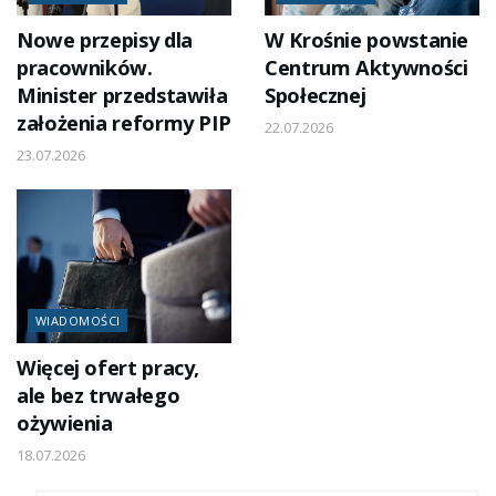
Nowe przepisy dla
W Krośnie powstanie
pracowników.
Centrum Aktywności
Minister przedstawiła
Społecznej
założenia reformy PIP
22.07.2026
23.07.2026
WIADOMOŚCI
Więcej ofert pracy,
ale bez trwałego
ożywienia
18.07.2026