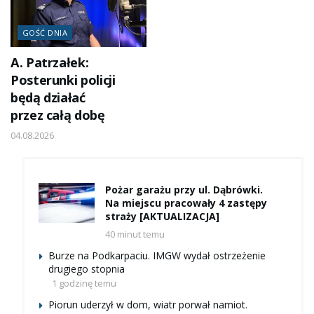
GOŚĆ DNIA
A. Patrzałek:
Posterunki policji
będą działać
przez całą dobę
04.08.2026
Pożar garażu przy ul. Dąbrówki.
Na miejscu pracowały 4 zastępy
straży [AKTUALIZACJA]
40 minut temu
Burze na Podkarpaciu. IMGW wydał ostrzeżenie
drugiego stopnia
1 godzinę temu
Piorun uderzył w dom, wiatr porwał namiot.