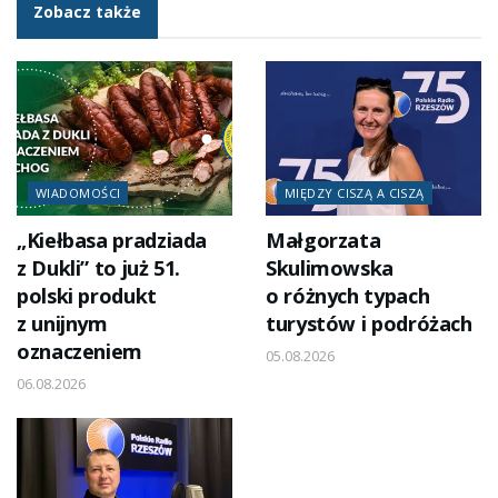
Zobacz także
WIADOMOŚCI
MIĘDZY CISZĄ A CISZĄ
„Kiełbasa pradziada
Małgorzata
z Dukli” to już 51.
Skulimowska
polski produkt
o różnych typach
z unijnym
turystów i podróżach
oznaczeniem
05.08.2026
06.08.2026