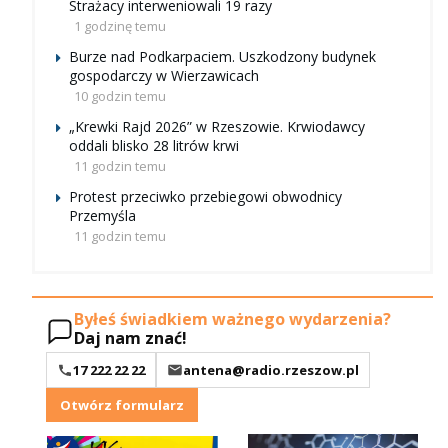
Strażacy interweniowali 19 razy
1 godzinę temu
Burze nad Podkarpaciem. Uszkodzony budynek
gospodarczy w Wierzawicach
10 godzin temu
„Krewki Rajd 2026” w Rzeszowie. Krwiodawcy
oddali blisko 28 litrów krwi
11 godzin temu
Protest przeciwko przebiegowi obwodnicy
Przemyśla
11 godzin temu
Byłeś świadkiem ważnego wydarzenia?
Daj nam znać!
17 222 22 22
antena@radio.rzeszow.pl
Otwórz formularz