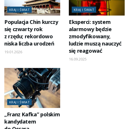
KRAJ I ŚWIAT
KRAJ I ŚWIAT
Populacja Chin kurczy
Eksperci: system
się czwarty rok
alarmowy będzie
z rzędu; rekordowo
zmodyfikowany,
niska liczba urodzeń
ludzie muszą nauczyć
się reagować
19.01.2026
16.09.2025
KRAJ I ŚWIAT
„Franz Kafka” polskim
kandydatem
do Oscara