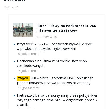
15.09.2025
Burze i ulewy na Podkarpaciu. 244
interwencje strażaków
4 minuty temu
Przyszłość ZOZ-u w Ropczycach wywołuje spór
w powiecie ropczycko-sędziszowskim
8 godzin temu
Dachowanie na DK94 w Mirocinie. Bez osób
poszkodowanych
9 godzin temu
Nawałnica uszkodziła Lipę Sobieskiego.
ZDJĘCIA
Jeden z konarów Drzewa Roku został złamany
11 godzin temu
Nietrzeźwy kierowca zatrzymany przez policję dwa
razy tego samego dnia. Miał w organizmie ponad 2
promile