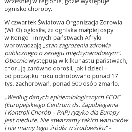
wcześniej w regionie, gdzie występuje
ognisko choroby.
W czwartek Światowa Organizacja Zdrowia
(WHO) ogłosiła, że ogniska małpiej ospy
w Kongo i innych państwach Afryki
wprowadzają
„stan zagrożenia zdrowia
publicznego o zasięgu międzynarodowym”.
Obecnie
występują w kilkunastu państwach,
chorują zarówno dorośli, jak i dzieci –
od początku roku odnotowano ponad 17
tys. zachorowań, ponad 500 osób zmarło.
„Według danych epidemiologicznych ECDC
(Europejskiego Centrum ds. Zapobiegania
i Kontroli Chorób – PAP) ryzyko dla Europy
jest nieduże. Nie stwarzamy takich warunków
i nie mamy tego źródła w środowisku”
–