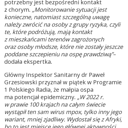
potrzebny jest bezpośredni kontakt
z chorym.
„Monitorowanie sytuacji jest
konieczne, natomiast szczególną uwagę
należy zwrócić na osoby z grupy ryzyka, czyli
te, które podróżują, mają kontakt
z mieszkańcami terenów zagrożonych
oraz osoby młodsze, które nie zostały jeszcze
poddane szczepieniu na ospę prawdziwą”
–
dodała ekspertka.
Główny Inspektor Sanitarny dr Paweł
Grzesiowski przyznał w piątek w Programie
1 Polskiego Radia, że małpia ospa
ma potencjał epidemiczny.
„W 2022 r.
w prawie 100 krajach na całym świecie
wystąpił ten sam wirus mpox, tylko inny jego
wariant, mniej zjadliwy. Wydostał się z Afryki,
bo to jest miejsce jego głównej aktywności,