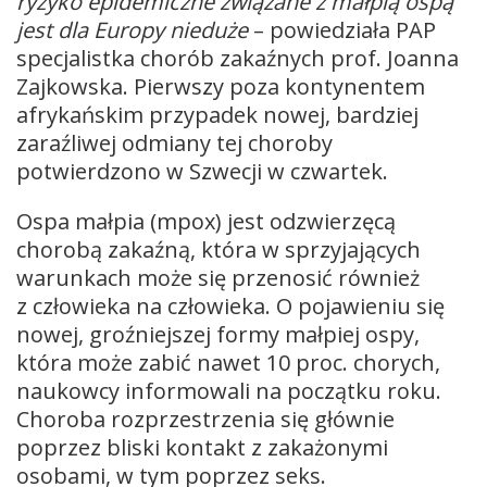
ryzyko epidemiczne związane z małpią ospą
jest dla Europy nieduże
– powiedziała PAP
specjalistka chorób zakaźnych prof. Joanna
Zajkowska. Pierwszy poza kontynentem
afrykańskim przypadek nowej, bardziej
zaraźliwej odmiany tej choroby
potwierdzono w Szwecji w czwartek.
Ospa małpia (mpox) jest odzwierzęcą
chorobą zakaźną, która w sprzyjających
warunkach może się przenosić również
z człowieka na człowieka. O pojawieniu się
nowej, groźniejszej formy małpiej ospy,
która może zabić nawet 10 proc. chorych,
naukowcy informowali na początku roku.
Choroba rozprzestrzenia się głównie
poprzez bliski kontakt z zakażonymi
osobami, w tym poprzez seks.