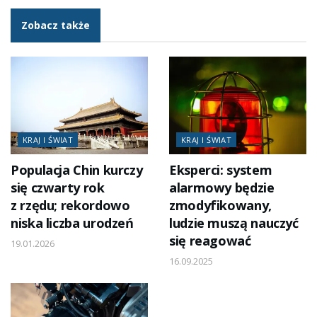
Zobacz także
KRAJ I ŚWIAT
KRAJ I ŚWIAT
Populacja Chin kurczy
Eksperci: system
się czwarty rok
alarmowy będzie
z rzędu; rekordowo
zmodyfikowany,
niska liczba urodzeń
ludzie muszą nauczyć
się reagować
19.01.2026
16.09.2025