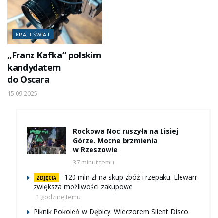
KRAJ I ŚWIAT
„Franz Kafka” polskim
kandydatem
do Oscara
15.09.2025
Rockowa Noc ruszyła na Lisiej
Górze. Mocne brzmienia
w Rzeszowie
37 minut temu
120 mln zł na skup zbóż i rzepaku. Elewarr
ZDJĘCIA
zwiększa możliwości zakupowe
1 godzinę temu
Piknik Pokoleń w Dębicy. Wieczorem Silent Disco