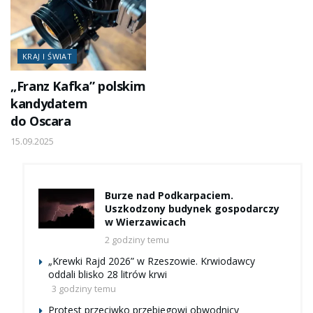
KRAJ I ŚWIAT
„Franz Kafka” polskim
kandydatem
do Oscara
15.09.2025
Burze nad Podkarpaciem.
Uszkodzony budynek gospodarczy
w Wierzawicach
2 godziny temu
„Krewki Rajd 2026” w Rzeszowie. Krwiodawcy
oddali blisko 28 litrów krwi
3 godziny temu
Protest przeciwko przebiegowi obwodnicy