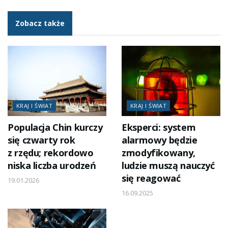
Zobacz także
KRAJ I ŚWIAT
KRAJ I ŚWIAT
Populacja Chin kurczy
Eksperci: system
się czwarty rok
alarmowy będzie
z rzędu; rekordowo
zmodyfikowany,
niska liczba urodzeń
ludzie muszą nauczyć
się reagować
19.01.2026
16.09.2025