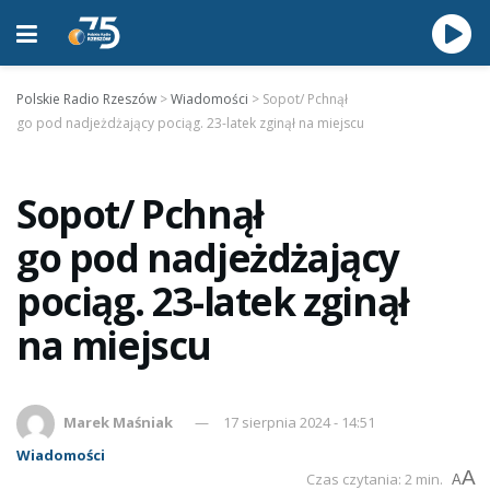
Polskie Radio Rzeszów
>
Wiadomości
>
Sopot/ Pchnął
go pod nadjeżdżający pociąg. 23-latek zginął na miejscu
Sopot/ Pchnął
go pod nadjeżdżający
pociąg. 23-latek zginął
na miejscu
Marek Maśniak
17 sierpnia 2024 - 14:51
Wiadomości
A
Czas czytania: 2 min.
A