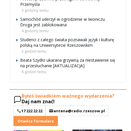
Przemyśla
3 godziny temu
Samochód uderzył w ogrodzenie w Iwoniczu.
Droga jest zablokowana
4 godziny temu
Studenci z całego świata poznawali język i kulturę
polską na Uniwersytecie Rzeszowskim
5 godzin temu
Beata Szydło ukarana grzywną za niestawienie się
na przesłuchanie [AKTUALIZACJA]
6 godzin temu
Byłeś świadkiem ważnego wydarzenia?
Daj nam znać!
17 222 22 22
antena@radio.rzeszow.pl
Otwórz formularz