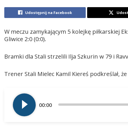
Udostępnij na Facebook
Udost
W meczu zamykającym 5 kolejkę piłkarskiej Eks
Gliwice 2:0 (0:0).
Bramki dla Stali strzelili Ilja Szkurin w 79 i R
Trener Stali Mielec Kamil Kiereś podkreślał, 
Odtwarzacz
plików
00:00
dźwiękowych