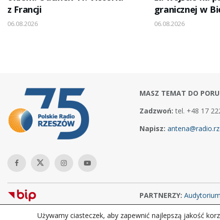
z Francji
granicznej w B
06.08.2026
06.08.2026
MASZ TEMAT DO PORU
Zadzwoń:
tel. +48 17 22
Napisz:
antena@radio.rz
PARTNERZY:
Audytoriu
Używamy ciasteczek, aby zapewnić najlepszą jakość korzy
Copyright © 2026Polskie Radio Rzeszów S.A. w likwidacj. Wszelkie