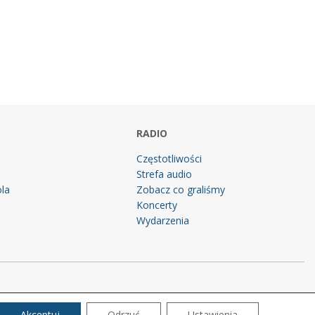
RADIO
Częstotliwości
Strefa audio
la
Zobacz co graliśmy
g
Koncerty
Wydarzenia
Akceptuj
Odrzuć
Ustawienia