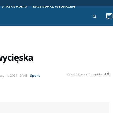
STREFA AUDIO
KALENDARZ WYDARZEŃ
wycięska
A
Czas czytania: 1 minuta
A
ierpnia 2024 - 04:48
Sport