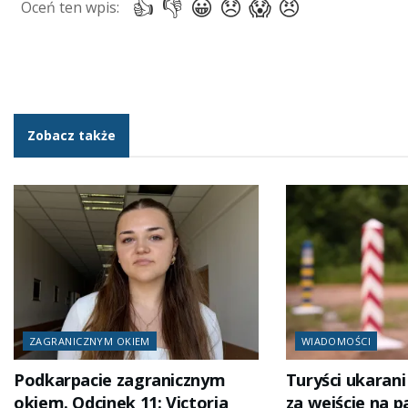
Zobacz także
ZAGRANICZNYM OKIEM
WIADOMOŚCI
Podkarpacie zagranicznym
Turyści ukaran
okiem. Odcinek 11: Victoria
za wejście na p