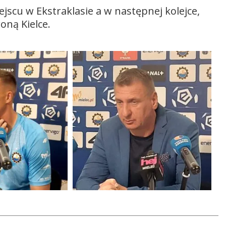
ejscu w Ekstraklasie a w następnej kolejce,
oraz
oną Kielce.
do
dołu
aby
zwiększyć
lub
zmniejszyć
głośność.