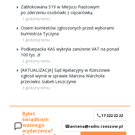
Zablokowana S19 w Miejscu Piastowym
po zderzeniu osobówki z ciężarówką
1 godzinę temu
Osiem komitetów zgłoszonych przed wyborami
burmistrza Tyczyna
1 godzinę temu
Podkarpacka KAS wykryła zaniżenie VAT na ponad
100 tys. zł
2 godziny temu
[AKTUALIZACJA] Sąd Apelacyjny w Rzeszowie
ogłosił wyrok w sprawie Marcina Warchoła
przeciwko Izabeli Leszczynie
3 godziny temu
Byłeś
17 222 22 22
świadkiem
ważnego
antena@radio.rzeszow.pl
wydarzenia?