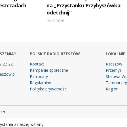
ieszczadach
na „Przystanku Przybyszówka:
odetchnij”
06.08.2026
SZENIA?
POLSKIE RADIO RZESZÓW
LOKALNIE
2 22 22
Kontakt
Rzeszów
Kampanie społeczne
Przemyśl
eszow.pl
Patronaty
Stalowa Wo
Regulaminy
Tarnobrze
Polityka prywatności
Region
m17
stania z naszej witryny.
 prawa zastrzeżone.