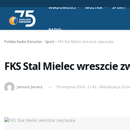
WIADOMOŚCI
MUZYKA
SPORT
RADIO
Polskie Radio Rzeszów
>
Sport
>
FKS Stal Mielec wreszcie zwycięska
FKS Stal Mielec wreszcie z
Janusz Jaracz
19 sierpnia 2024 - 21:42 - Aktualizacja 20 s