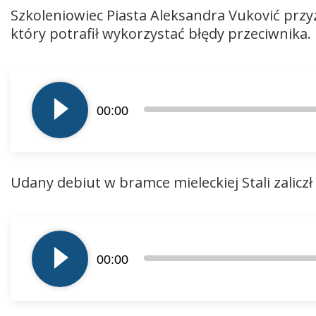
Szkoleniowiec Piasta Aleksandra Vuković przy
który potrafił wykorzystać błędy przeciwnika.
Odtwarzacz
plików
00:00
dźwiękowych
Udany debiut w bramce mieleckiej Stali zalic
Odtwarzacz
plików
00:00
dźwiękowych