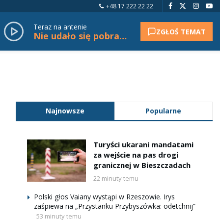
+48 17 222 22 22
Teraz na antenie
ZGŁOŚ TEMAT
Nie udało się pobrać tytułu.
Najnowsze
Popularne
Turyści ukarani mandatami
za wejście na pas drogi
granicznej w Bieszczadach
22 minuty temu
Polski głos Vaiany wystąpi w Rzeszowie. Irys
zaśpiewa na „Przystanku Przybyszówka: odetchnij”
53 minuty temu