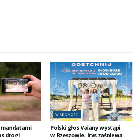
WIADOMOŚCI
i mandatami
Polski głos Vaiany wystąpi
as drogi
w Rzeszowie. Irys zaśpiewa