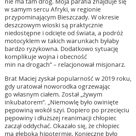
nie ma tam dróg. Moja parafia znajduje się
w samym sercu Afryki, w regionie
przypominającym Bieszczady. W okresie
deszczowym wioski są praktycznie
niedostępne i odcięte od świata, a podróż
motocyklem w takich warunkach byłaby
bardzo ryzykowna. Dodatkowo sytuację
komplikuje wojna i obecność
min na drogach” – relacjonował misjonarz.
Brat Maciej zyskał popularność w 2019 roku,
gdy uratował noworodka ogrzewając
go własnym ciałem. Został „żywym
inkubatorem”. „Niemowlę było owinięte
pępowiną wokół szyi. Dopiero po przecięciu
pępowiny i dłuższej reanimacji chłopiec
zaczął oddychać. Okazało się, że chłopiec
ma głęboką hipotermię. Konieczne było