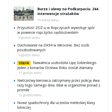
Burze i ulewy na Podkarpaciu. 244
interwencje strażaków
15 minut temu
Przyszłość ZOZ-u w Ropczycach wywołuje spór
w powiecie ropczycko-sędziszowskim
8 godzin temu
Dachowanie na DK94 w Mirocinie. Bez osób
poszkodowanych
9 godzin temu
Nawałnica uszkodziła Lipę Sobieskiego.
ZDJĘCIA
Jeden z konarów Drzewa Roku został złamany
11 godzin temu
Nietrzeźwy kierowca zatrzymany przez policję dwa
razy tego samego dnia. Miał w organizmie ponad 2
promile
12 godzin temu
Nowe spadochrony dla uczniów mieleckiej klasy
lotniczej