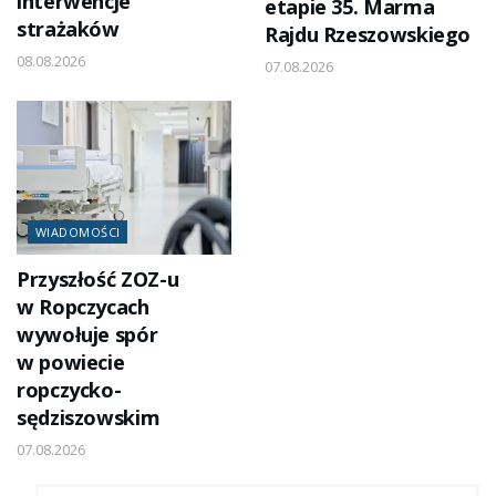
interwencje
etapie 35. Marma
strażaków
Rajdu Rzeszowskiego
08.08.2026
07.08.2026
WIADOMOŚCI
Przyszłość ZOZ-u
w Ropczycach
wywołuje spór
w powiecie
ropczycko-
sędziszowskim
07.08.2026