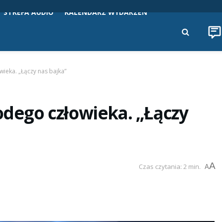
STREFA AUDIO
KALENDARZ WYDARZEŃ
wieka. „Łączy nas bajka”
odego człowieka. „Łączy
A
Czas czytania: 2 min.
A