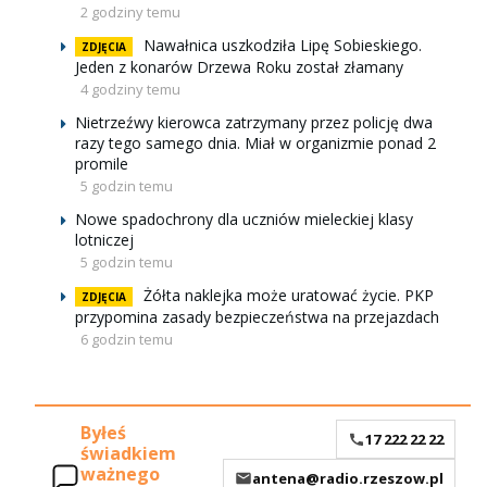
2 godziny temu
Nawałnica uszkodziła Lipę Sobieskiego.
ZDJĘCIA
Jeden z konarów Drzewa Roku został złamany
4 godziny temu
Nietrzeźwy kierowca zatrzymany przez policję dwa
razy tego samego dnia. Miał w organizmie ponad 2
promile
5 godzin temu
Nowe spadochrony dla uczniów mieleckiej klasy
lotniczej
5 godzin temu
Żółta naklejka może uratować życie. PKP
ZDJĘCIA
przypomina zasady bezpieczeństwa na przejazdach
6 godzin temu
Byłeś
17 222 22 22
świadkiem
ważnego
antena@radio.rzeszow.pl