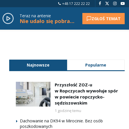
+48 17 222 22 22
Teraz na antenie
ZGŁOŚ TEMAT
Nie udało się pobrać tytułu.
Najnowsze
Popularne
Przyszłość ZOZ-u
w Ropczycach wywołuje spór
w powiecie ropczycko-
sędziszowskim
1 godzinę temu
Dachowanie na DK94 w Mirocinie. Bez osób
poszkodowanych