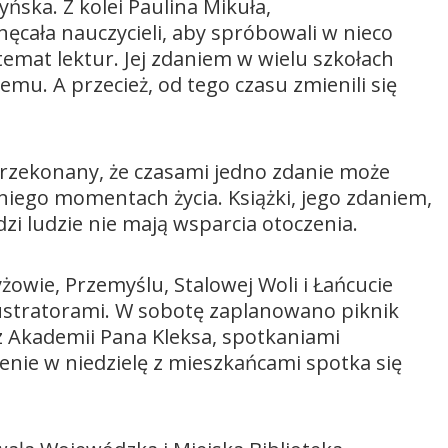
ńska. Z kolei Paulina Mikuła,
ęcała nauczycieli, aby spróbowali w nieco
emat lektur. Jej zdaniem w wielu szkołach
temu. A przecież, od tego czasu zmienili się
 przekonany, że czasami jedno zdanie może
ego momentach życia. Książki, jego zdaniem,
i ludzie nie mają wsparcia otoczenia.
yżowie, Przemyślu, Stalowej Woli i Łańcucie
ilustratorami. W sobotę zaplanowano piknik
 Akademii Pana Kleksa, spotkaniami
zenie w niedzielę z mieszkańcami spotka się