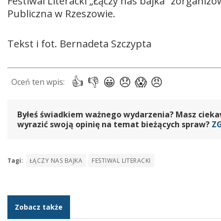
Festiwal Literacki „Łączy nas bajka” zorganiz
Publiczna w Rzeszowie.
Tekst i fot. Bernadeta Szczypta
Byłeś świadkiem ważnego wydarzenia? Masz ciekawy
wyrazić swoją opinię na temat bieżących spraw?
Z
Tagi:
ŁĄCZY NAS BAJKA
FESTIWAL LITERACKI
Zobacz także