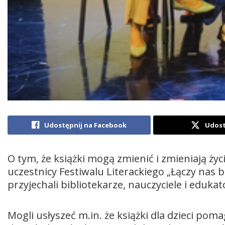
Udostępnij na Facebook
Udost
O tym, że książki mogą zmienić i zmieniają ży
uczestnicy Festiwalu Literackiego „Łączy nas b
przyjechali bibliotekarze, nauczyciele i eduk
Mogli usłyszeć m.in. że książki dla dzieci po