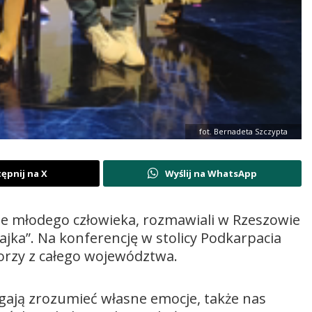
fot. Bernadeta Szczypta
ępnij na X
Wyślij na WhatsApp
cie młodego człowieka, rozmawiali w Rzeszowie
ajka”. Na konferencję w stolicy Podkarpacia
atorzy z całego województwa.
magają zrozumieć własne emocje, także nas