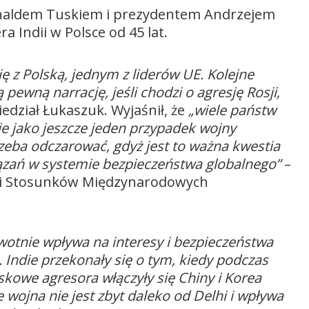
onaldem Tuskiem i prezydentem Andrzejem
a Indii w Polsce od 45 lat.
ię z Polską, jednym z liderów UE. Kolejne
 pewną narrację, jeśli chodzi o agresję Rosji,
edział Łukaszuk. Wyjaśnił, że
„wiele państw
e jako jeszcze jeden przypadek wojny
rzeba odczarować, gdyż jest to ważna kwestia
ań w systemie bezpieczeństwa globalnego”
–
h i Stosunków Międzynarodowych
ywotnie wpływa na interesy i bezpieczeństwa
 Indie przekonały się o tym, kiedy podczas
kowe agresora włączyły się Chiny i Korea
że wojna nie jest zbyt daleko od Delhi i wpływa