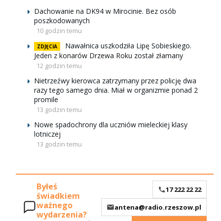
Dachowanie na DK94 w Mirocinie. Bez osób
poszkodowanych
10 godzin temu
Nawałnica uszkodziła Lipę Sobieskiego.
ZDJĘCIA
Jeden z konarów Drzewa Roku został złamany
12 godzin temu
Nietrzeźwy kierowca zatrzymany przez policję dwa
razy tego samego dnia. Miał w organizmie ponad 2
promile
13 godzin temu
Nowe spadochrony dla uczniów mieleckiej klasy
lotniczej
13 godzin temu
Byłeś
17 222 22 22
świadkiem
ważnego
antena@radio.rzeszow.pl
wydarzenia?