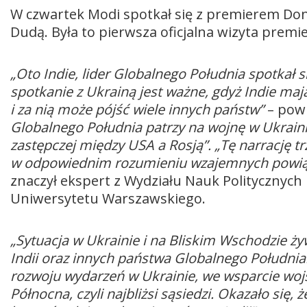
W czwartek Modi spotkał się z premierem D
Dudą. Była to pierwsza oficjalna wizyta premier
„Oto Indie, lider Globalnego Południa spotkał s
spotkanie z Ukrainą jest ważne, gdyż Indie mają
i za nią może pójść wiele innych państw”
– powi
Globalnego Południa patrzy na wojnę w Ukraini
zastępczej między USA a Rosją”. „Tę narrację t
w odpowiednim rozumieniu wzajemnych powiąz
znaczył ekspert z Wydziału Nauk Politycznyc
Uniwersytetu Warszawskiego.
„Sytuacja w Ukrainie i na Bliskim Wschodzie ż
Indii oraz innych państwa Globalnego Południa.
rozwoju wydarzeń w Ukrainie, we wsparcie wojs
Północna, czyli najbliżsi sąsiedzi. Okazało się, 