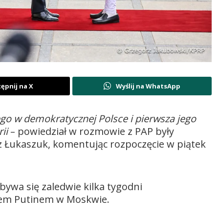
ępnij na X
Wyślij na WhatsApp
go w demokratycznej Polsce i pierwsza jego
ii
– powiedział w rozmowie z PAP były
z Łukaszuk, komentując rozpoczęcie w piątek
bywa się zaledwie kilka tygodni
em Putinem w Moskwie.