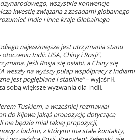
 międzynarodowego, wszystkie konwencje
niczą kwestię związaną z zasadami globalnego
zumieć Indie i inne kraje Globalnego
diego najważniejsze jest utrzymania stanu
oczeniu Indii: USA, Chiny i Rosji”.
mana. Jeśli Rosja się osłabi, a Chiny się
SA weszły na wyższy pułap współpracy z Indiami
ne jest pogłębiane i stabilne”
– wyjaśnił.
e za sobą większe wyzwania dla Indii.
ierem Tuskiem, a wcześniej rozmawiał
 on do Kijowa jakąś propozycję dotyczącą
 nie będzie miał takiej propozycji,
owy z ludźmi, z którymi ma stałe kontakty,
 i przywódcą Rosji. Prezydent Zełenski wie,