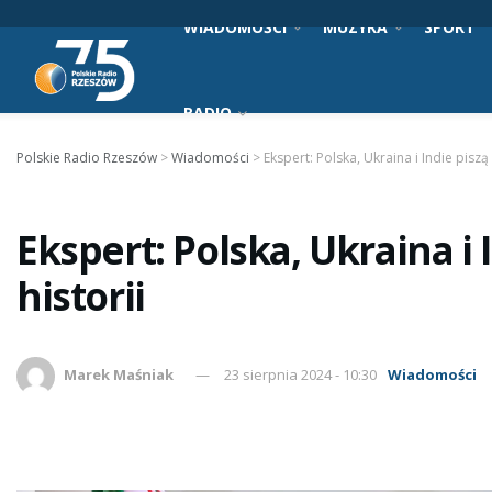
WIADOMOŚCI
MUZYKA
SPORT
RADIO
Polskie Radio Rzeszów
>
Wiadomości
>
Ekspert: Polska, Ukraina i Indie piszą
Ekspert: Polska, Ukraina i 
historii
Marek Maśniak
23 sierpnia 2024 - 10:30
Wiadomości