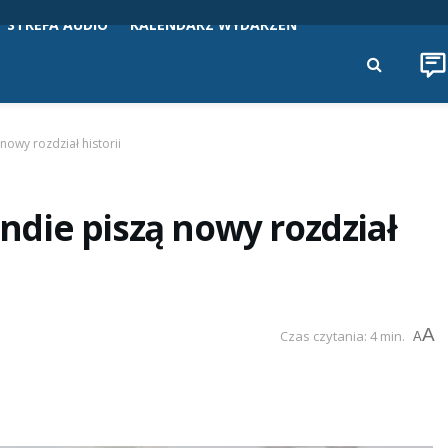
STREFA AUDIO
KALENDARZ WYDARZEŃ
 nowy rozdział historii
Indie piszą nowy rozdział
A
Czas czytania: 4 min.
A