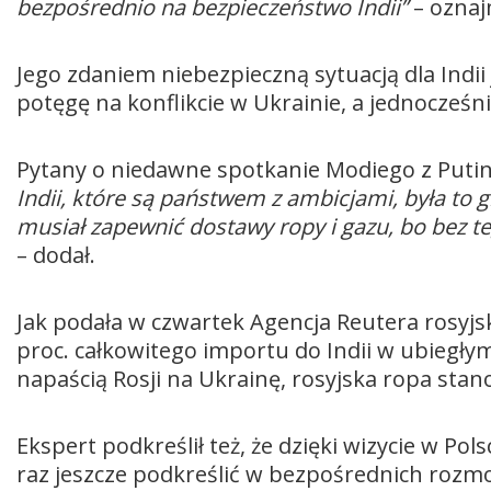
bezpośrednio na bezpieczeństwo Indii”
– oznajm
Jego zdaniem niebezpieczną sytuacją dla Indi
potęgę na konflikcie w Ukrainie, a jednocześni
Pytany o niedawne spotkanie Modiego z Puti
Indii, które są państwem z ambicjami, była to g
musiał zapewnić dostawy ropy i gazu, bo bez te
– dodał.
Jak podała w czwartek Agencja Reutera rosyj
proc. całkowitego importu do Indii w ubiegłym
napaścią Rosji na Ukrainę, rosyjska ropa stan
Ekspert podkreślił też, że dzięki wizycie w P
raz jeszcze podkreślić w bezpośrednich rozm