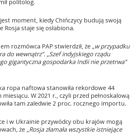
ił politolog.
i jest moment, kiedy Chińczycy budują swoją
e Rosja staje się osłabiona.
nem rozmówca PAP stwierdził, że
„w przypadku
ra do wewnątrz”. „Szef indyjskiego rządu
go gigantyczna gospodarka Indii nie przetrwa”
ska ropa naftowa stanowiła rekordowe 44
 miesiącu. W 2021 r., czyli przed pełnoskalową
owiła tam zaledwie 2 proc. rocznego importu.
olsce i w Ukrainie przywódcy obu krajów mogą
owach, że
„Rosja złamała wszystkie istniejące