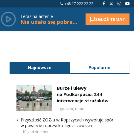
+48 17 222 22 22
Teraz na antenie
ZGŁOŚ TEMAT
Nie udało się pobrać tytułu.
Najnowsze
Popularne
Burze i ulewy
na Podkarpaciu. 244
interwencje strażaków
1 godzinę temu
Przyszłość ZOZ-u w Ropczycach wywołuje spór
w powiecie ropczycko-sędziszowskim
10 godzin temu