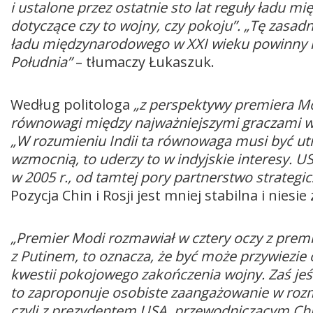
i ustalone przez ostatnie sto lat reguły ładu
dotyczące czy to wojny, czy pokoju”. „Tę zasad
ładu międzynarodowego w XXI wieku powinny ro
Południa”
– tłumaczy Łukaszuk.
Według politologa
„z perspektywy premiera Mo
równowagi między najważniejszymi graczami w ot
„W rozumieniu Indii ta równowaga musi być utrzy
wzmocnią, to uderzy to w indyjskie interesy. U
w 2005 r., od tamtej pory partnerstwo strategicz
Pozycja Chin i Rosji jest mniej stabilna i niesi
„Premier Modi rozmawiał w cztery oczy z prem
z Putinem, to oznacza, że być może przywiezie
kwestii pokojowego zakończenia wojny. Zaś jeśli
to zaproponuje osobiste zaangażowanie w rozm
czyli z prezydentem USA, przewodniczącym Chin