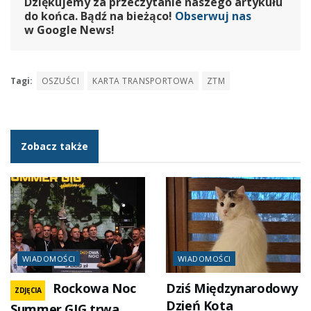
Dziękujemy za przeczytanie naszego artykułu
do końca. Bądź na bieżąco!
Obserwuj nas
w Google News!
Tagi:
OSZUŚCI
KARTA TRANSPORTOWA
ZTM
Zobacz także
WIADOMOŚCI
WIADOMOŚCI
Rockowa Noc
Dziś Międzynarodowy
ZDJĘCIA
Dzień Kota
Summer GIG trwa