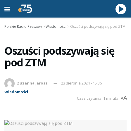
Polskie Radio Rzeszów
>
Wiadomości
>
Oszuści podszywają się pod ZTM
Oszuści podszywają się
pod ZTM
Zuzanna Jarosz
23 sierpnia 2024 - 15:36
Wiadomości
A
Czas czytania: 1 minuta
A