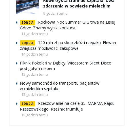
Rowerzysta trafił do szpitala. Dwa
zdarzenia w powiecie mieleckim
9 godzin temu
Rockowa Noc Summer GIG trwa na Lisiej
ZDJĘCIA
Górze. Znamy wyniki konkursu
11 godzin temu
120 mln zł na skup zbóż i rzepaku. Elewarr
ZDJĘCIA
zwiększa możliwości zakupowe
14 godzin temu
Piknik Pokoleń w Dębicy. Wieczorem Silent Disco
pod gołym niebem
15 godzin temu
Nowy samochód do transportu pacjentów
w mieleckim szpitalu
15 godzin temu
Rzeszowianie na czele 35. MARMA Rajdu
ZDJĘCIA
Rzeszowskiego. Rzeźnik triumfuje
15 godzin temu