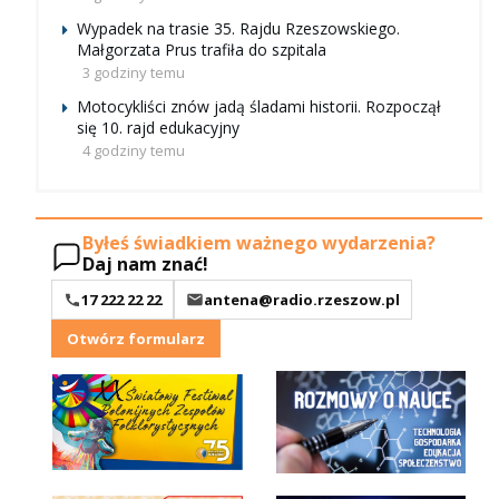
Wypadek na trasie 35. Rajdu Rzeszowskiego.
Małgorzata Prus trafiła do szpitala
3 godziny temu
Motocykliści znów jadą śladami historii. Rozpoczął
się 10. rajd edukacyjny
4 godziny temu
Byłeś świadkiem ważnego wydarzenia?
Daj nam znać!
17 222 22 22
antena@radio.rzeszow.pl
Otwórz formularz