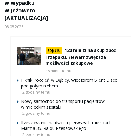
w wypadku
w Jeżowem
[AKTUALIZACJA]
08.08.2026
120 mln zł na skup zbóż
ZDJĘCIA
i rzepaku. Elewarr zwiększa
możliwości zakupowe
38 minut temu
Piknik Pokoleń w Dębicy. Wieczorem Silent Disco
pod gołym niebem
2 godziny temu
Nowy samochód do transportu pacjentów
w mieleckim szpitalu
2 godziny temu
Rzeszowianie na dwóch pierwszych miejscach
Marma 35. Rajdu Rzeszowskiego
2 godziny temu