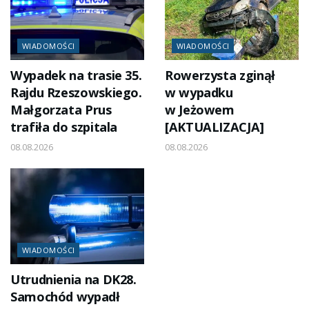
WIADOMOŚCI
WIADOMOŚCI
Wypadek na trasie 35.
Rowerzysta zginął
Rajdu Rzeszowskiego.
w wypadku
Małgorzata Prus
w Jeżowem
trafiła do szpitala
[AKTUALIZACJA]
08.08.2026
08.08.2026
WIADOMOŚCI
Utrudnienia na DK28.
Samochód wypadł