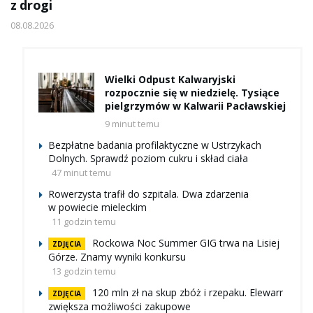
z drogi
08.08.2026
Wielki Odpust Kalwaryjski
rozpocznie się w niedzielę. Tysiące
pielgrzymów w Kalwarii Pacławskiej
9 minut temu
Bezpłatne badania profilaktyczne w Ustrzykach
Dolnych. Sprawdź poziom cukru i skład ciała
47 minut temu
Rowerzysta trafił do szpitala. Dwa zdarzenia
w powiecie mieleckim
11 godzin temu
Rockowa Noc Summer GIG trwa na Lisiej
ZDJĘCIA
Górze. Znamy wyniki konkursu
13 godzin temu
120 mln zł na skup zbóż i rzepaku. Elewarr
ZDJĘCIA
zwiększa możliwości zakupowe