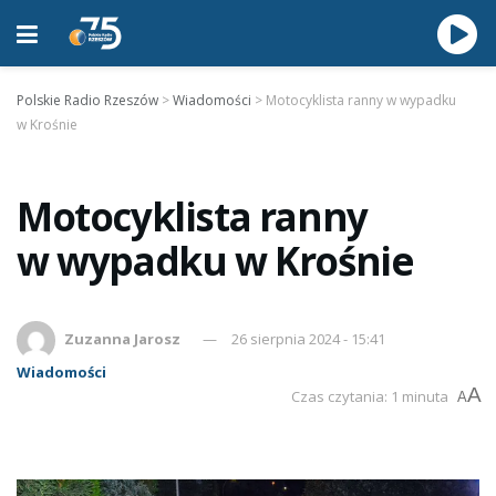
Polskie Radio Rzeszów
>
Wiadomości
>
Motocyklista ranny w wypadku
w Krośnie
Motocyklista ranny
w wypadku w Krośnie
Zuzanna Jarosz
26 sierpnia 2024 - 15:41
Wiadomości
A
Czas czytania: 1 minuta
A