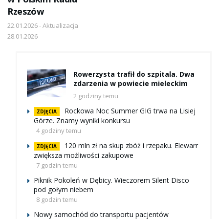
Rzeszów
22.01.2026 - Aktualizacja
28.01.2026
Rowerzysta trafił do szpitala. Dwa
zdarzenia w powiecie mieleckim
2 godziny temu
Rockowa Noc Summer GIG trwa na Lisiej
ZDJĘCIA
Górze. Znamy wyniki konkursu
4 godziny temu
120 mln zł na skup zbóż i rzepaku. Elewarr
ZDJĘCIA
zwiększa możliwości zakupowe
7 godzin temu
Piknik Pokoleń w Dębicy. Wieczorem Silent Disco
pod gołym niebem
8 godzin temu
Nowy samochód do transportu pacjentów