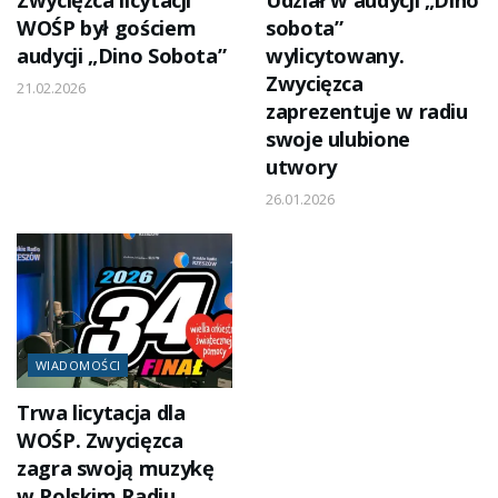
Zwycięzca licytacji
Udział w audycji „Dino
WOŚP był gościem
sobota”
audycji „Dino Sobota”
wylicytowany.
Zwycięzca
21.02.2026
zaprezentuje w radiu
swoje ulubione
utwory
26.01.2026
WIADOMOŚCI
Trwa licytacja dla
WOŚP. Zwycięzca
zagra swoją muzykę
w Polskim Radiu