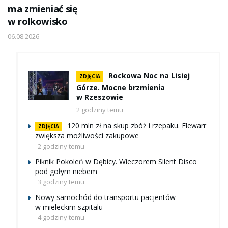
ma zmieniać się
w rolkowisko
06.08.2026
Rockowa Noc na Lisiej
ZDJĘCIA
Górze. Mocne brzmienia
w Rzeszowie
2 godziny temu
120 mln zł na skup zbóż i rzepaku. Elewarr
ZDJĘCIA
zwiększa możliwości zakupowe
2 godziny temu
Piknik Pokoleń w Dębicy. Wieczorem Silent Disco
pod gołym niebem
3 godziny temu
Nowy samochód do transportu pacjentów
w mieleckim szpitalu
4 godziny temu