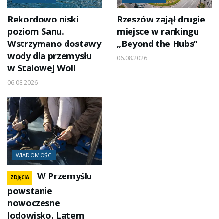
Rekordowo niski
Rzeszów zajął drugie
poziom Sanu.
miejsce w rankingu
Wstrzymano dostawy
„Beyond the Hubs”
wody dla przemysłu
06.08.2026
w Stalowej Woli
06.08.2026
WIADOMOŚCI
W Przemyślu
ZDJĘCIA
powstanie
nowoczesne
lodowisko. Latem