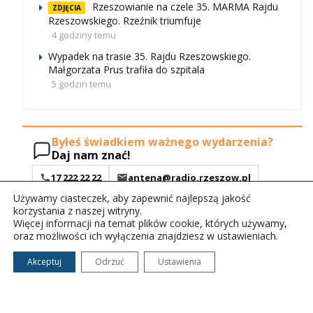
Rzeszowianie na czele 35. MARMA Rajdu
ZDJĘCIA
Rzeszowskiego. Rzeźnik triumfuje
4 godziny temu
Wypadek na trasie 35. Rajdu Rzeszowskiego.
Małgorzata Prus trafiła do szpitala
5 godzin temu
Byłeś świadkiem ważnego wydarzenia?
Daj nam znać!
17 222 22 22
antena@radio.rzeszow.pl
Używamy ciasteczek, aby zapewnić najlepszą jakość
Otwórz formularz
korzystania z naszej witryny.
Więcej informacji na temat plików cookie, których używamy,
oraz możliwości ich wyłączenia znajdziesz w ustawieniach.
Akceptuj
Odrzuć
Ustawienia