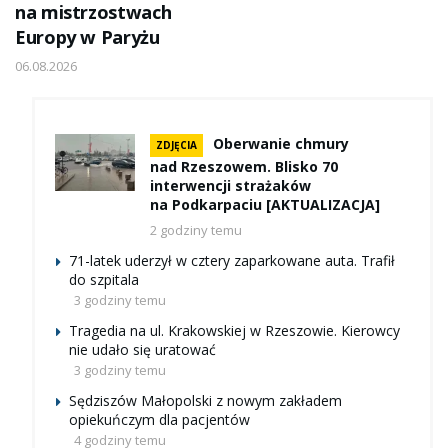
na mistrzostwach
Europy w Paryżu
06.08.2026
Oberwanie chmury
ZDJĘCIA
nad Rzeszowem. Blisko 70
interwencji strażaków
na Podkarpaciu [AKTUALIZACJA]
2 godziny temu
71-latek uderzył w cztery zaparkowane auta. Trafił
do szpitala
3 godziny temu
Tragedia na ul. Krakowskiej w Rzeszowie. Kierowcy
nie udało się uratować
3 godziny temu
Sędziszów Małopolski z nowym zakładem
opiekuńczym dla pacjentów
4 godziny temu