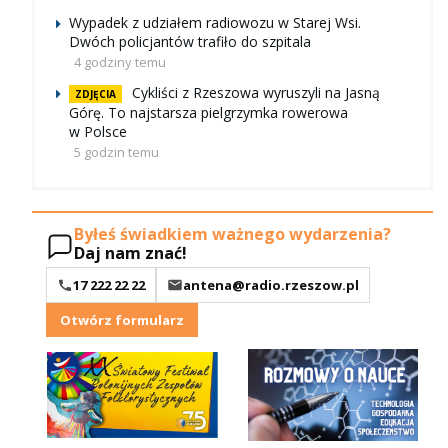
Wypadek z udziałem radiowozu w Starej Wsi.
Dwóch policjantów trafiło do szpitala
4 godziny temu
Cykliści z Rzeszowa wyruszyli na Jasną
ZDJĘCIA
Górę. To najstarsza pielgrzymka rowerowa
w Polsce
5 godzin temu
Byłeś świadkiem ważnego wydarzenia?
Daj nam znać!
17 222 22 22
antena@radio.rzeszow.pl
Otwórz formularz