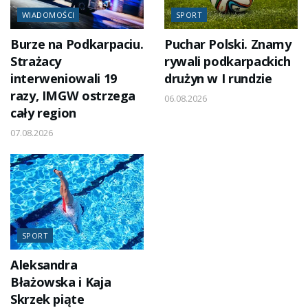
WIADOMOŚCI
SPORT
Burze na Podkarpaciu.
Puchar Polski. Znamy
Strażacy
rywali podkarpackich
interweniowali 19
drużyn w I rundzie
razy, IMGW ostrzega
06.08.2026
cały region
07.08.2026
SPORT
Aleksandra
Błażowska i Kaja
Skrzek piąte