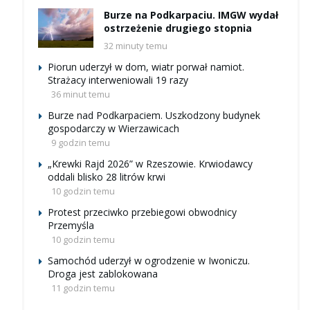
Burze na Podkarpaciu. IMGW wydał
ostrzeżenie drugiego stopnia
32 minuty temu
Piorun uderzył w dom, wiatr porwał namiot.
Strażacy interweniowali 19 razy
36 minut temu
Burze nad Podkarpaciem. Uszkodzony budynek
gospodarczy w Wierzawicach
9 godzin temu
„Krewki Rajd 2026” w Rzeszowie. Krwiodawcy
oddali blisko 28 litrów krwi
10 godzin temu
Protest przeciwko przebiegowi obwodnicy
Przemyśla
10 godzin temu
Samochód uderzył w ogrodzenie w Iwoniczu.
Droga jest zablokowana
11 godzin temu