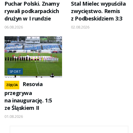
Puchar Polski. Znamy
Stal Mielec wypuściła
rywali podkarpackich
zwycięstwo. Remis
drużyn w I rundzie
z Podbeskidziem 3:3
06.08.2026
02.08.2026
SPORT
Resovia
ZDJĘCIA
przegrywa
na inaugurację. 1:5
ze Śląskiem II
01.08.2026