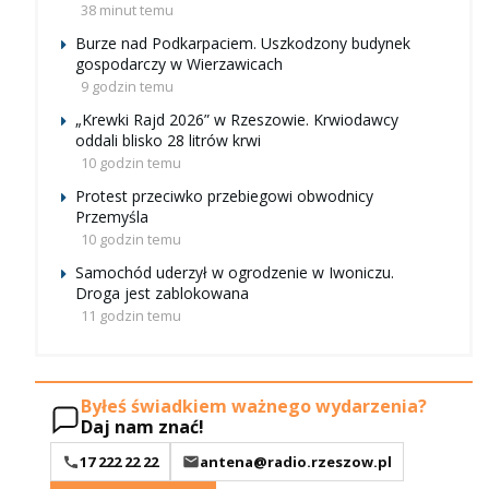
38 minut temu
Burze nad Podkarpaciem. Uszkodzony budynek
gospodarczy w Wierzawicach
9 godzin temu
„Krewki Rajd 2026” w Rzeszowie. Krwiodawcy
oddali blisko 28 litrów krwi
10 godzin temu
Protest przeciwko przebiegowi obwodnicy
Przemyśla
10 godzin temu
Samochód uderzył w ogrodzenie w Iwoniczu.
Droga jest zablokowana
11 godzin temu
Byłeś świadkiem ważnego wydarzenia?
Daj nam znać!
17 222 22 22
antena@radio.rzeszow.pl