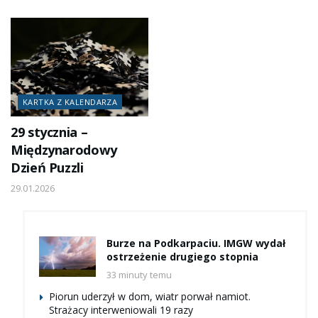
KARTKA Z KALENDARZA
29 stycznia –
Międzynarodowy
Dzień Puzzli
29.01.2026
Burze na Podkarpaciu. IMGW wydał
ostrzeżenie drugiego stopnia
33 minuty temu
Piorun uderzył w dom, wiatr porwał namiot.
Strażacy interweniowali 19 razy