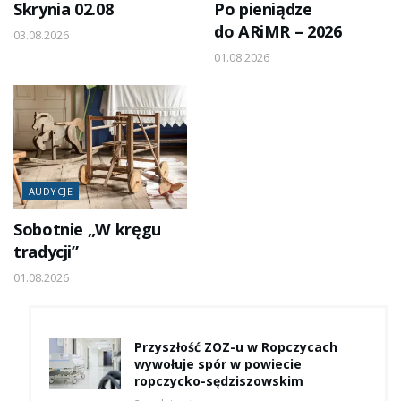
Skrynia 02.08
Po pieniądze
do ARiMR – 2026
03.08.2026
01.08.2026
AUDYCJE
Sobotnie „W kręgu
tradycji”
01.08.2026
Przyszłość ZOZ-u w Ropczycach
wywołuje spór w powiecie
ropczycko-sędziszowskim