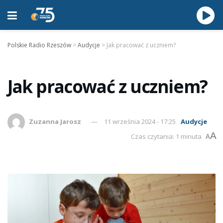
Polskie Radio Rzeszów
>
Audycje
>
Jak pracować z uczniem?
Jak pracować z uczniem?
Zuzanna Jarosz
11 września 2024 - 17:25
Audycje
A
Czas czytania: 1 minuta
A