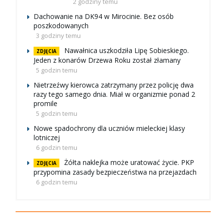
2 godziny temu
Dachowanie na DK94 w Mirocinie. Bez osób
poszkodowanych
3 godziny temu
Nawałnica uszkodziła Lipę Sobieskiego.
ZDJĘCIA
Jeden z konarów Drzewa Roku został złamany
5 godzin temu
Nietrzeźwy kierowca zatrzymany przez policję dwa
razy tego samego dnia. Miał w organizmie ponad 2
promile
5 godzin temu
Nowe spadochrony dla uczniów mieleckiej klasy
lotniczej
6 godzin temu
Żółta naklejka może uratować życie. PKP
ZDJĘCIA
przypomina zasady bezpieczeństwa na przejazdach
6 godzin temu