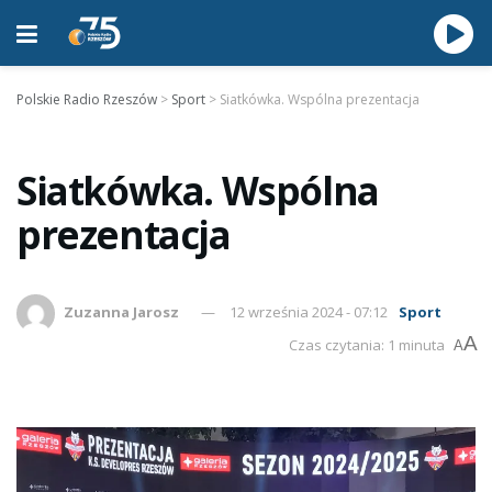
Polskie Radio Rzeszów
>
Sport
>
Siatkówka. Wspólna prezentacja
Siatkówka. Wspólna
prezentacja
Zuzanna Jarosz
12 września 2024 - 07:12
Sport
A
Czas czytania: 1 minuta
A