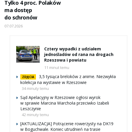
Tylko 4 proc. Polaków
ma dostęp
do schronów
07.07.2026
Cztery wypadki z udziałem
jednośladów od rana na drogach
Rzeszowa i powiatu
11 minut temu
3,5 tysiąca breloków z anime. Niezwykła
ZDJĘCIA
kolekcja na wystawie w Rzeszowie
34 minuty temu
Sąd Apelacyjny w Rzeszowie ogłosi wyrok
w sprawie Marcina Warchoła przeciwko Izabeli
Leszczynie
42 minuty temu
[AKTUALIZACJA] Potrącenie rowerzysty na DK19
w Boguchwale. Koniec utrudnień na trasie