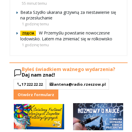
55 minut temu
Beata Szydło ukarana grzywną za niestawienie się
na przesłuchanie
1 godzinę temu
W Przemyślu powstanie nowoczesne
ZDJĘCIA
lodowisko. Latem ma zmieniać się w rolkowisko
1 godzinę temu
Byłeś świadkiem ważnego wydarzenia?
Daj nam znać!
17 222 22 22
antena@radio.rzeszow.pl
Otwórz formularz