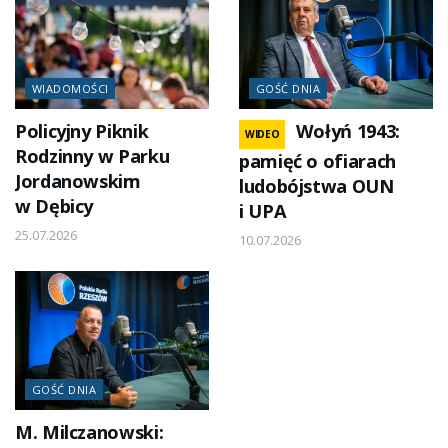
WIADOMOŚCI
GOŚĆ DNIA
Policyjny Piknik
Wołyń 1943:
WIDEO
Rodzinny w Parku
pamięć o ofiarach
Jordanowskim
ludobójstwa OUN
w Dębicy
i UPA
25.07.2026
10.07.2026
GOŚĆ DNIA
M. Milczanowski: