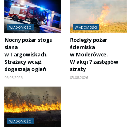
WIADOMOŚCI
WIADOMOŚCI
Nocny pożar stogu
Rozległy pożar
siana
ścierniska
w Targowiskach.
w Moderówce.
Strażacy wciąż
W akcji 7 zastępów
dogaszają ogień
straży
06.08.2026
05.08.2026
WIADOMOŚCI