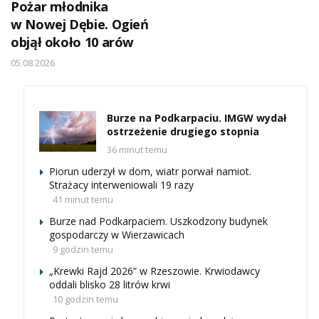
Pożar młodnika
w Nowej Dębie. Ogień
objął około 10 arów
05.08.2026
Burze na Podkarpaciu. IMGW wydał
ostrzeżenie drugiego stopnia
36 minut temu
Piorun uderzył w dom, wiatr porwał namiot.
Strażacy interweniowali 19 razy
41 minut temu
Burze nad Podkarpaciem. Uszkodzony budynek
gospodarczy w Wierzawicach
9 godzin temu
„Krewki Rajd 2026” w Rzeszowie. Krwiodawcy
oddali blisko 28 litrów krwi
10 godzin temu