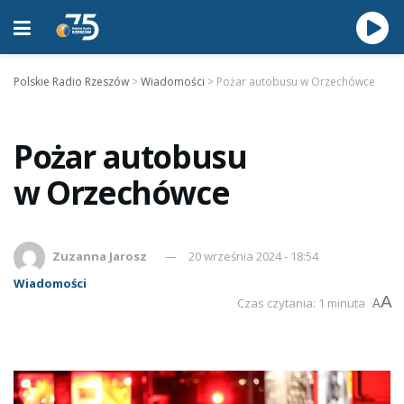
Polskie Radio Rzeszów
>
Wiadomości
>
Pożar autobusu w Orzechówce
Pożar autobusu
w Orzechówce
Zuzanna Jarosz
20 września 2024 - 18:54
Wiadomości
A
Czas czytania: 1 minuta
A