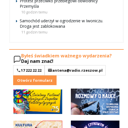
Protest przeciwko przebiegowi obwodnicy
Przemyśla
10 godzin temu
Samochód uderzył w ogrodzenie w Iwoniczu.
Droga jest zablokowana
11 godzin temu
Byłeś świadkiem ważnego wydarzenia?
Daj nam znać!
17 222 22 22
antena@radio.rzeszow.pl
Otwórz formularz