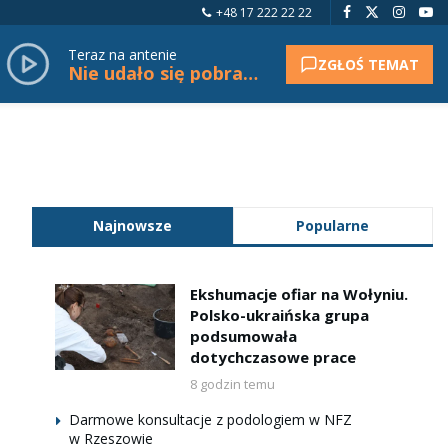
+48 17 222 22 22
Teraz na antenie
ZGŁOŚ TEMAT
Nie udało się pobrać tytułu.
Najnowsze
Popularne
Ekshumacje ofiar na Wołyniu.
Polsko-ukraińska grupa
podsumowała
dotychczasowe prace
8 godzin temu
Darmowe konsultacje z podologiem w NFZ
w Rzeszowie