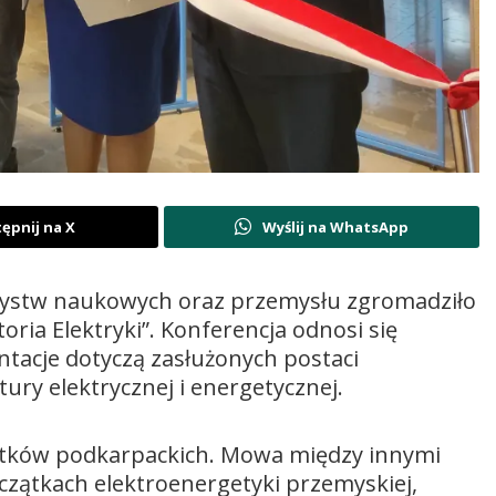
ępnij na X
Wyślij na WhatsApp
arzystw naukowych oraz przemysłu zgromadziło
ria Elektryki”. Konferencja odnosi się
zentacje dotyczą zasłużonych postaci
tury elektrycznej i energetycznej.
tków podkarpackich. Mowa między innymi
oczątkach elektroenergetyki przemyskiej,