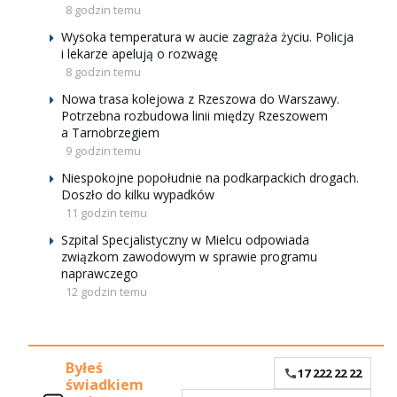
8 godzin temu
Wysoka temperatura w aucie zagraża życiu. Policja
i lekarze apelują o rozwagę
8 godzin temu
Nowa trasa kolejowa z Rzeszowa do Warszawy.
Potrzebna rozbudowa linii między Rzeszowem
a Tarnobrzegiem
9 godzin temu
Niespokojne popołudnie na podkarpackich drogach.
Doszło do kilku wypadków
11 godzin temu
Szpital Specjalistyczny w Mielcu odpowiada
związkom zawodowym w sprawie programu
naprawczego
12 godzin temu
Byłeś
17 222 22 22
świadkiem