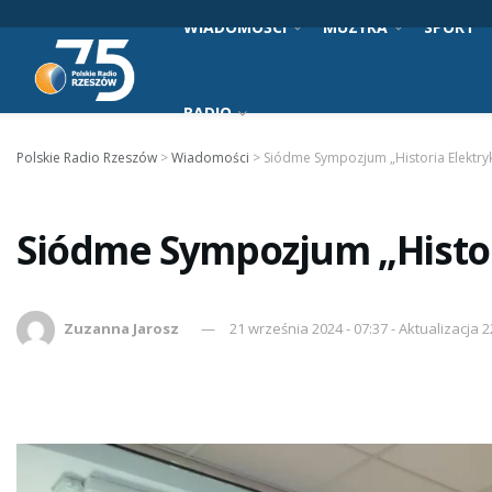
WIADOMOŚCI
MUZYKA
SPORT
RADIO
Polskie Radio Rzeszów
>
Wiadomości
>
Siódme Sympozjum „Historia Elektry
Siódme Sympozjum „Histor
Zuzanna Jarosz
21 września 2024 - 07:37 - Aktualizacja 