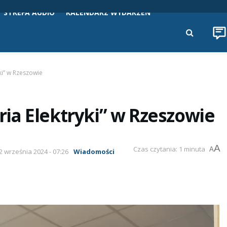
STREFA AUDIO
KALENDARZ WYDARZEŃ
ki” w Rzeszowie
ia Elektryki” w Rzeszowie
A
Czas czytania: 1 minuta
A
22 września 2024 - 07:26
Wiadomości