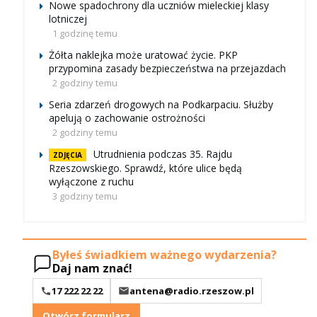
Nowe spadochrony dla uczniów mieleckiej klasy
lotniczej
1 godzinę temu
Żółta naklejka może uratować życie. PKP
przypomina zasady bezpieczeństwa na przejazdach
2 godziny temu
Seria zdarzeń drogowych na Podkarpaciu. Służby
apelują o zachowanie ostrożności
2 godziny temu
Utrudnienia podczas 35. Rajdu
ZDJĘCIA
Rzeszowskiego. Sprawdź, które ulice będą
wyłączone z ruchu
3 godziny temu
Byłeś świadkiem ważnego wydarzenia?
Daj nam znać!
17 222 22 22
antena@radio.rzeszow.pl
Otwórz formularz