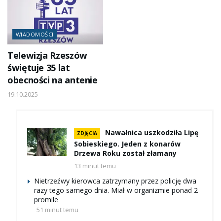
WIADOMOŚCI
Telewizja Rzeszów
świętuje 35 lat
obecności na antenie
19.10.2025
Nawałnica uszkodziła Lipę
ZDJĘCIA
Sobieskiego. Jeden z konarów
Drzewa Roku został złamany
13 minut temu
Nietrzeźwy kierowca zatrzymany przez policję dwa
razy tego samego dnia. Miał w organizmie ponad 2
promile
51 minut temu