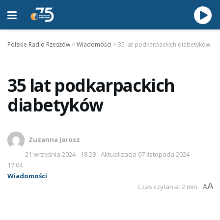
Polskie Radio Rzeszów
>
Wiadomości
>
35 lat podkarpackich diabetyków
35 lat podkarpackich
diabetyków
Zuzanna Jarosz
21 września 2024 - 18:28 - Aktualizacja 07 listopada 2024 -
17:04
Wiadomości
A
Czas czytania: 2 min.
A