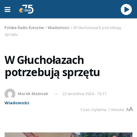
Polskie Radio Rzeszów
>
Wiadomości
>
W Głuchołazach potrzebują
sprzętu
W Głuchołazach
potrzebują sprzętu
Marek Maśniak
22 września 2024 - 13:17
Wiadomości
A
Czas czytania: 1 minuta
A