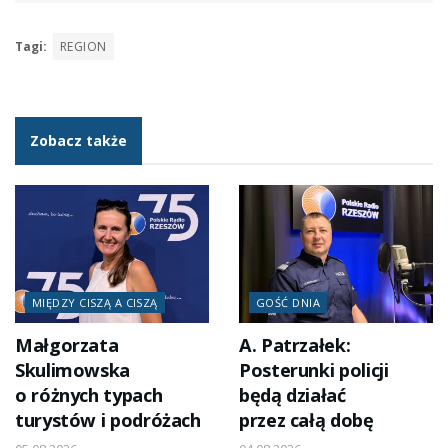
Tagi:
REGION
Zobacz także
MIĘDZY CISZĄ A CISZĄ
GOŚĆ DNIA
Małgorzata
A. Patrzałek:
Skulimowska
Posterunki policji
o różnych typach
będą działać
turystów i podróżach
przez całą dobę