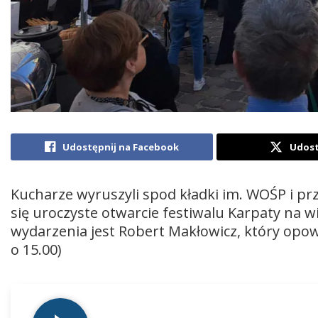
Udostępnij na Facebook
Udost
Kucharze wyruszyli spod kładki im. WOŚP i prz
się uroczyste otwarcie festiwalu Karpaty n
wydarzenia jest Robert Makłowicz, który opow
o 15.00)
Odtwarzacz
plików