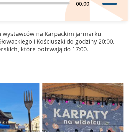
Używaj
00:00
strzałek
do
góry
ch wystawców na Karpackim jarmarku
oraz
Słowackiego i Kościuszki do godziny 20:00.
do
skich, które potrwają do 17:00.
dołu
aby
zwiększyć
lub
zmniejszyć
głośność.