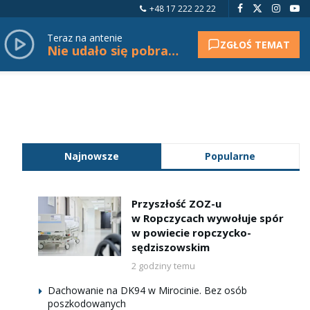
+48 17 222 22 22
Teraz na antenie
ZGŁOŚ TEMAT
Nie udało się pobrać tytułu.
Najnowsze
Popularne
Przyszłość ZOZ-u
w Ropczycach wywołuje spór
w powiecie ropczycko-
sędziszowskim
2 godziny temu
Dachowanie na DK94 w Mirocinie. Bez osób
poszkodowanych