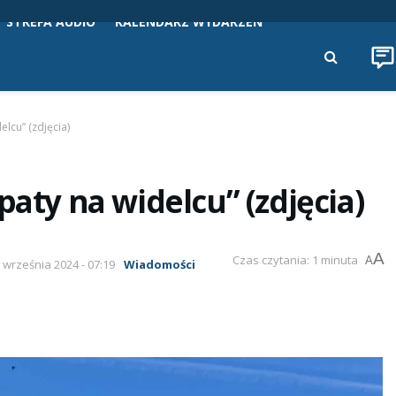
STREFA AUDIO
KALENDARZ WYDARZEŃ
elcu” (zdjęcia)
paty na widelcu” (zdjęcia)
A
Czas czytania: 1 minuta
A
3 września 2024 - 07:19
Wiadomości