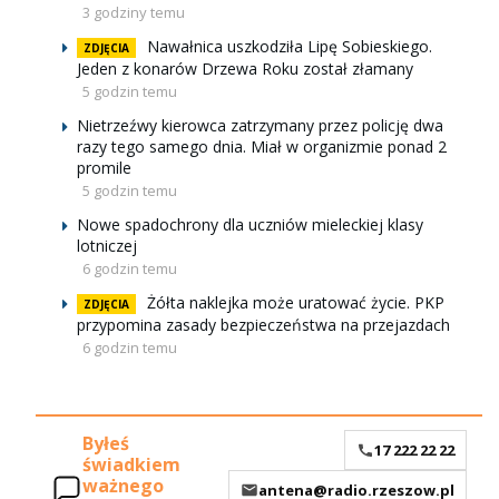
3 godziny temu
Nawałnica uszkodziła Lipę Sobieskiego.
ZDJĘCIA
Jeden z konarów Drzewa Roku został złamany
5 godzin temu
Nietrzeźwy kierowca zatrzymany przez policję dwa
razy tego samego dnia. Miał w organizmie ponad 2
promile
5 godzin temu
Nowe spadochrony dla uczniów mieleckiej klasy
lotniczej
6 godzin temu
Żółta naklejka może uratować życie. PKP
ZDJĘCIA
przypomina zasady bezpieczeństwa na przejazdach
6 godzin temu
Byłeś
17 222 22 22
świadkiem
ważnego
antena@radio.rzeszow.pl