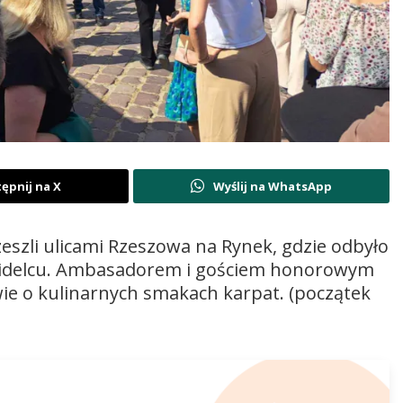
ępnij na X
Wyślij na WhatsApp
eszli ulicami Rzeszowa na Rynek, gdzie odbyło
a widelcu. Ambasadorem i gościem honorowym
ie o kulinarnych smakach karpat. (początek