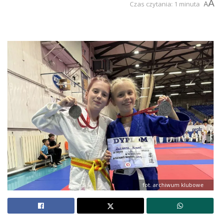
A
Czas czytania: 1 minuta
A
fot. archiwum klubowe