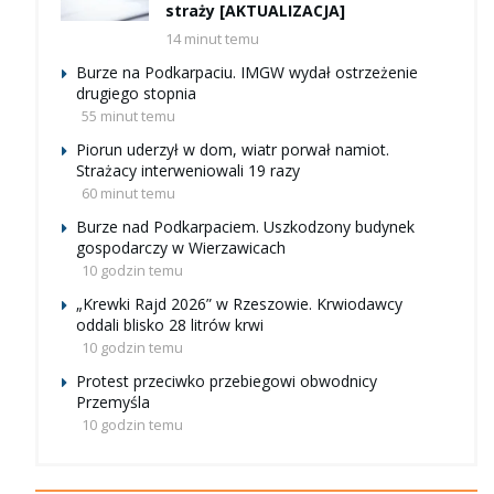
straży [AKTUALIZACJA]
14 minut temu
Burze na Podkarpaciu. IMGW wydał ostrzeżenie
drugiego stopnia
55 minut temu
Piorun uderzył w dom, wiatr porwał namiot.
Strażacy interweniowali 19 razy
60 minut temu
Burze nad Podkarpaciem. Uszkodzony budynek
gospodarczy w Wierzawicach
10 godzin temu
„Krewki Rajd 2026” w Rzeszowie. Krwiodawcy
oddali blisko 28 litrów krwi
10 godzin temu
Protest przeciwko przebiegowi obwodnicy
Przemyśla
10 godzin temu