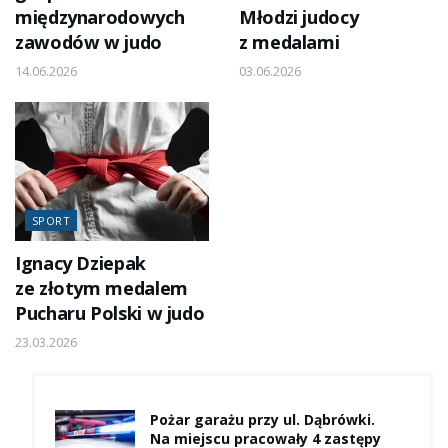
międzynarodowych
Młodzi judocy
zawodów w judo
z medalami
14.06.2026
03.06.2026
SPORT
Ignacy Dziepak
ze złotym medalem
Pucharu Polski w judo
23.03.2026
Pożar garażu przy ul. Dąbrówki.
Na miejscu pracowały 4 zastępy