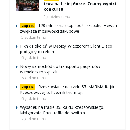
trwa na Lisiej Górze. Znamy wyniki
konkursu
2 godziny temu
120 mln zł na skup zbóż i rzepaku. Elewarr
ZDJĘCIA
zwiększa możliwości zakupowe
5 godzin temu
Piknik Pokoleń w Dębicy. Wieczorem Silent Disco
pod gołym niebem
6 godzin temu
Nowy samochód do transportu pacjentów
w mieleckim szpitalu
6 godzin temu
Rzeszowianie na czele 35. MARMA Rajdu
ZDJĘCIA
Rzeszowskiego. Rzeźnik triumfuje
6 godzin temu
Wypadek na trasie 35. Rajdu Rzeszowskiego.
Małgorzata Prus trafiła do szpitala
7 godzin temu