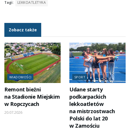
Tagi:
LEKKOATLETYKA
Zobacz także
WIADOMOŚCI
SPORT
Remont bieżni
Udane starty
na Stadionie Miejskim
podkarpackich
w Ropczycach
lekkoatletów
na mistrzostwach
20.07.2026
Polski do lat 20
w Zamościu