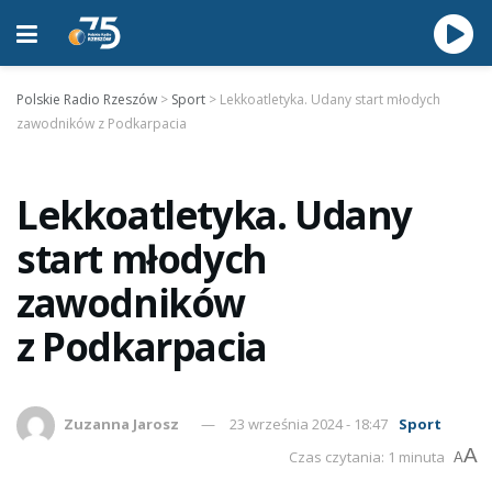
Polskie Radio Rzeszów
>
Sport
>
Lekkoatletyka. Udany start młodych
zawodników z Podkarpacia
Lekkoatletyka. Udany
start młodych
zawodników
z Podkarpacia
Zuzanna Jarosz
23 września 2024 - 18:47
Sport
A
Czas czytania: 1 minuta
A