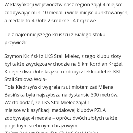
W klasyfikacji województw nasz region zajął 4 miejsce –
zdobywając m.in. 10 medali i wiele miejsc punktowanych,
a medale to 4 złote 2 srebrne i 4 brązowe.
Te z najcenniejszego kruszcu z Białego stoku
przywieźli:
Szymon Kiciński z LKS Stali Mielec, z tego klubu złoty
był także zwycięzca w chodzie na 5 km Kordian Krężel.
Kolejne dwa złote krążki to zdobycz lekkoatletek KKL
Stali Stalowa Wola-
Tola Kiedrzyński wygrała rzut młotem zaś Milena
Basińska była najszybsza na dystansie 300 metrów.
Warto dodać, że LKS Stal Mielec zajął 1
miejsce
w klasyfikacji medalowej klubów PZLA
zdobywając 4 medale – oprócz dwóch złotych także
po jednym srebrnym i brązowym.