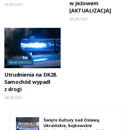
w Jeżowem
09.08.2026
[AKTUALIZACJA]
08.08.2026
WIADOMOŚCI
Utrudnienia na DK28.
Samochód wypadł
z drogi
08.08.2026
Święto Kultury nad Osławą.
Ukraińskie, bojkowskie