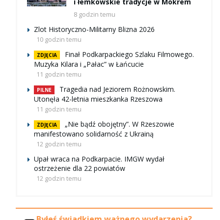
i łemkowskie tradycje w Mokrem
8 godzin temu
Zlot Historyczno-Militarny Blizna 2026
10 godzin temu
Finał Podkarpackiego Szlaku Filmowego.
ZDJĘCIA
Muzyka Kilara i „Pałac” w Łańcucie
11 godzin temu
Tragedia nad Jeziorem Rożnowskim.
PILNE
Utonęła 42-letnia mieszkanka Rzeszowa
11 godzin temu
„Nie bądź obojętny”. W Rzeszowie
ZDJĘCIA
manifestowano solidarność z Ukrainą
12 godzin temu
Upał wraca na Podkarpacie. IMGW wydał
ostrzeżenie dla 22 powiatów
12 godzin temu
Byłeś świadkiem ważnego wydarzenia?