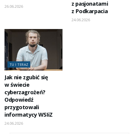
z pasjonatami
26.06.2026
z Podkarpacia
24.06.2026
TU I TERAZ
Jak nie zgubić się
w świecie
cyberzagrożeń?
Odpowiedź
przygotowali
informatycy WSIiZ
24.06.2026