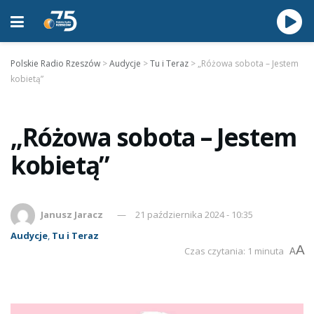
Polskie Radio Rzeszów
>
Audycje
>
Tu i Teraz
>
„Różowa sobota – Jestem
kobietą”
„Różowa sobota – Jestem
kobietą”
Janusz Jaracz
21 października 2024 - 10:35
Audycje
,
Tu i Teraz
A
Czas czytania: 1 minuta
A