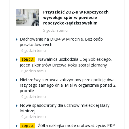
Przyszłość ZOZ-u w Ropczycach
wywołuje spór w powiecie
ropczycko-sędziszowskim
5 godzin temu
Dachowanie na DK94 w Mirocinie. Bez osób
poszkodowanych
6 godzin temu
Nawałnica uszkodziła Lipę Sobieskiego.
ZDJĘCIA
Jeden z konarów Drzewa Roku został złamany
8 godzin temu
Nietrzeźwy kierowca zatrzymany przez policję dwa
razy tego samego dnia. Miał w organizmie ponad 2
promile
9 godzin temu
Nowe spadochrony dla uczniów mieleckiej klasy
lotniczej
9 godzin temu
Żółta naklejka może uratować życie. PKP
ZDJĘCIA