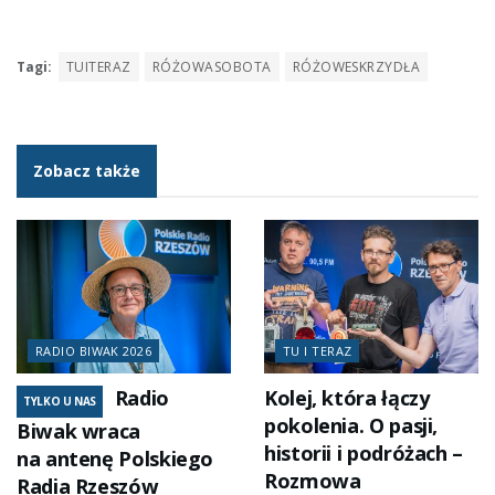
Tagi:
TUITERAZ
RÓŻOWASOBOTA
RÓŻOWESKRZYDŁA
Zobacz także
RADIO BIWAK 2026
TU I TERAZ
Radio
Kolej, która łączy
TYLKO U NAS
pokolenia. O pasji,
Biwak wraca
historii i podróżach –
na antenę Polskiego
Rozmowa
Radia Rzeszów