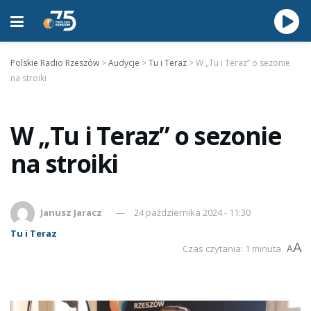
Polskie Radio Rzeszów
>
Audycje
>
Tu i Teraz
>
W „Tu i Teraz” o sezonie
na stroiki
W „Tu i Teraz” o sezonie
na stroiki
Janusz Jaracz
24 października 2024 - 11:30
Tu i Teraz
A
Czas czytania: 1 minuta
A