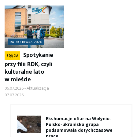
RADIO BIWAK 2026
Spotykanie
ZDJĘCIA
przy filii RDK, czyli
kulturalne lato
w mieście
06.07.2026 - Aktualizacja
07.07.2026
Ekshumacje ofiar na Wołyniu.
Polsko-ukraińska grupa
podsumowała dotychczasowe
prace