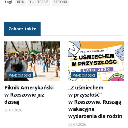
Tagi:
RDK
TU I TERAZ
STROIKI
Zobacz także
WIADOMOŚCI
WIADOMOŚCI
Piknik Amerykański
„Z uśmiechem
w Rzeszowie już
w przyszłość”
dzisiaj
w Rzeszowie. Ruszają
wakacyjne
25.07.2026
wydarzenia dla rodzin
09.07.2026