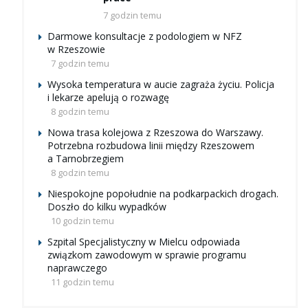
7 godzin temu
Darmowe konsultacje z podologiem w NFZ
w Rzeszowie
7 godzin temu
Wysoka temperatura w aucie zagraża życiu. Policja
i lekarze apelują o rozwagę
8 godzin temu
Nowa trasa kolejowa z Rzeszowa do Warszawy.
Potrzebna rozbudowa linii między Rzeszowem
a Tarnobrzegiem
8 godzin temu
Niespokojne popołudnie na podkarpackich drogach.
Doszło do kilku wypadków
10 godzin temu
Szpital Specjalistyczny w Mielcu odpowiada
związkom zawodowym w sprawie programu
naprawczego
11 godzin temu