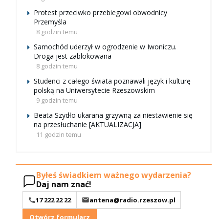
Protest przeciwko przebiegowi obwodnicy
Przemyśla
8 godzin temu
Samochód uderzył w ogrodzenie w Iwoniczu.
Droga jest zablokowana
8 godzin temu
Studenci z całego świata poznawali język i kulturę
polską na Uniwersytecie Rzeszowskim
9 godzin temu
Beata Szydło ukarana grzywną za niestawienie się
na przesłuchanie [AKTUALIZACJA]
11 godzin temu
Byłeś świadkiem ważnego wydarzenia?
Daj nam znać!
17 222 22 22
antena@radio.rzeszow.pl
Otwórz formularz