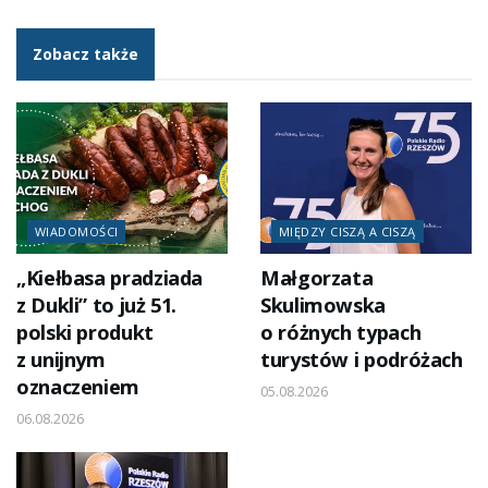
Zobacz także
WIADOMOŚCI
MIĘDZY CISZĄ A CISZĄ
„Kiełbasa pradziada
Małgorzata
z Dukli” to już 51.
Skulimowska
polski produkt
o różnych typach
z unijnym
turystów i podróżach
oznaczeniem
05.08.2026
06.08.2026