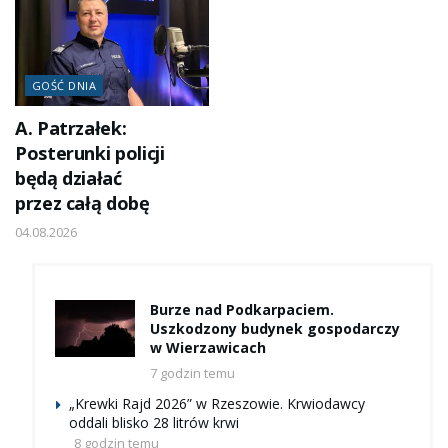
GOŚĆ DNIA
A. Patrzałek:
Posterunki policji
będą działać
przez całą dobę
04.08.2026
Burze nad Podkarpaciem.
Uszkodzony budynek gospodarczy
w Wierzawicach
7 godzin temu
„Krewki Rajd 2026” w Rzeszowie. Krwiodawcy
oddali blisko 28 litrów krwi
8 godzin temu