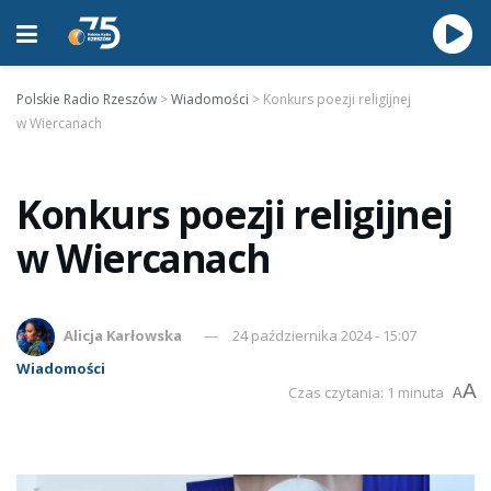
Polskie Radio Rzeszów
>
Wiadomości
>
Konkurs poezji religijnej
w Wiercanach
Konkurs poezji religijnej
w Wiercanach
Alicja Karłowska
24 października 2024 - 15:07
Wiadomości
A
Czas czytania: 1 minuta
A