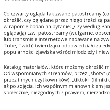
Co czwarty ogląda tak zwane patostreamy (co 
określić, czy oglądane przez niego treści s
w raporcie badań na pytanie: „Czy według Pan
ogląda(ją) tzw. patostreamy (wulgarne, obsc
lub transmisje internetowe nadawane na żyw
Tube, Twich) twierdząco odpowiedziało zaledw
popularności zjawiska wśród młodzieży i niew
Katalog materiałów, które możemy określić mi
Od wspomnianych streamów, przez „shoty” (c
przez innych użytkowników), „tiktoki” (filmik
aż po zdjęcia. Ich wspólnym mianownikiem j
społecznie, niezgodnych z prawem, nierzadko 