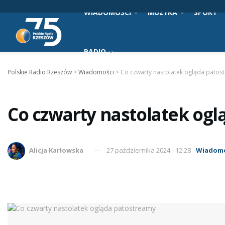
WIADOMOŚCI
MUZYKA
SPORT
RADIO
Polskie Radio Rzeszów
>
Wiadomości
>
Co czwarty nastolatek ogląda patos
Co czwarty nastolatek og
Alicja Karłowska
27 października 2024 - 12:28
Wiadomo