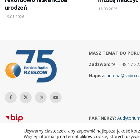
urodzeń
16.09.2025
19.01.2026
MASZ TEMAT DO PORU
Zadzwoń:
tel. +48 17 22
Napisz:
antena@radio.rz
PARTNERZY:
Audytoriu
Używamy ciasteczek, aby zapewnić najlepszą jakość korzy
Copyright © 2026Polskie Radio Rzeszów S.A. w likwidacj. Wszelkie
Więcej informacji na temat plików cookie, których używa