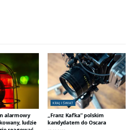
KRAJ I ŚWIAT
em alarmowy
„Franz Kafka” polskim
kowany, ludzie
kandydatem do Oscara
się reagować