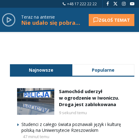
+48 17 222 22 22
Teraz na antenie
ZGŁOŚ TEMAT
Nie udało się pobrać tytułu.
Najnowsze
Popularne
Samochód uderzył
w ogrodzenie w Iwoniczu.
Droga jest zablokowana
9 sekund temu
Studenci z całego świata poznawali język i kulturę
polską na Uniwersytecie Rzeszowskim
47 minut temu