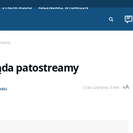
STREFA AUDIO
KALENDARZ WYDARZEŃ
treamy
ląda patostreamy
A
Czas czytania: 3 min.
A
ści