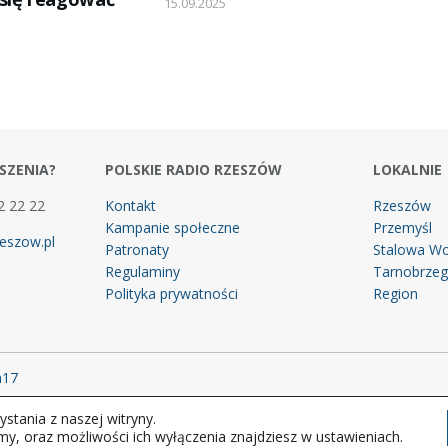
15.09.2025
SZENIA?
POLSKIE RADIO RZESZÓW
LOKALNIE
2 22 22
Kontakt
Rzeszów
Kampanie społeczne
Przemyśl
eszow.pl
Patronaty
Stalowa Wo
Regulaminy
Tarnobrze
Polityka prywatności
Region
m17
stania z naszej witryny.
 prawa zastrzeżone.
my, oraz możliwości ich wyłączenia znajdziesz w ustawieniach.