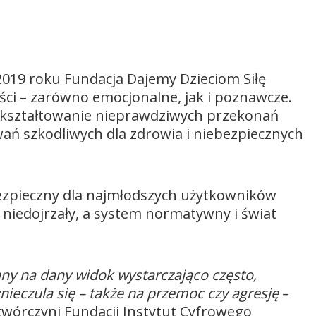
 2019 roku Fundacja Dajemy Dzieciom Siłę
ści – zarówno emocjonalne, jak i poznawcze.
a, kształtowanie nieprawdziwych przekonań
ań szkodliwych dla zdrowia i niebezpiecznych
bezpieczny dla najmłodszych użytkowników
 niedojrzały, a system normatywny i świat
ny na dany widok wystarczająco często,
znieczula się – także na przemoc czy agresję
–
twórczyni Fundacji Instytut Cyfrowego