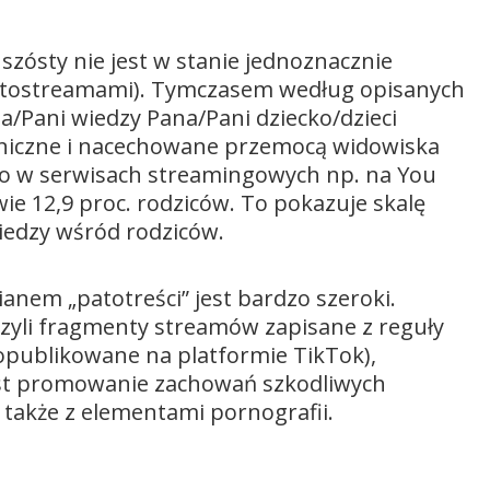
szósty nie jest w stanie jednoznacznie
ą patostreamami). Tymczasem według opisanych
a/Pani wiedzy Pana/Pani dziecko/dzieci
eniczne i nacechowane przemocą widowiska
o w serwisach streamingowych np. na You
ie 12,9 proc. rodziców. To pokazuje skalę
iedzy wśród rodziców.
anem „patotreści” jest bardzo szeroki.
zyli fragmenty streamów zapisane z reguły
i opublikowane na platformie TikTok),
est promowanie zachowań szkodliwych
także z elementami pornografii.