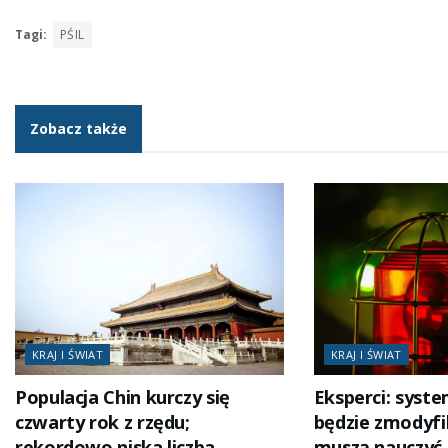
Tagi:
PŚIL
Zobacz także
KRAJ I ŚWIAT
KRAJ I ŚWIAT
Populacja Chin kurczy się
Eksperci: syst
czwarty rok z rzędu;
będzie zmodyfi
rekordowo niska liczba
muszą nauczyć 