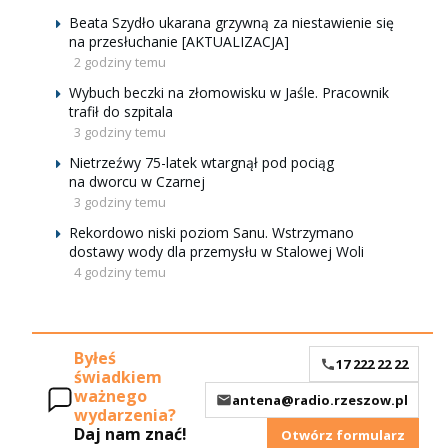
Beata Szydło ukarana grzywną za niestawienie się
na przesłuchanie [AKTUALIZACJA]
2 godziny temu
Wybuch beczki na złomowisku w Jaśle. Pracownik
trafił do szpitala
3 godziny temu
Nietrzeźwy 75-latek wtargnął pod pociąg
na dworcu w Czarnej
3 godziny temu
Rekordowo niski poziom Sanu. Wstrzymano
dostawy wody dla przemysłu w Stalowej Woli
4 godziny temu
Byłeś
17 222 22 22
świadkiem
ważnego
antena@radio.rzeszow.pl
wydarzenia?
Daj nam znać!
Otwórz formularz