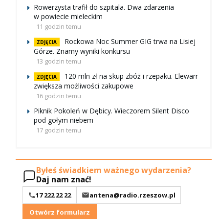
Rowerzysta trafił do szpitala. Dwa zdarzenia
w powiecie mieleckim
11 godzin temu
Rockowa Noc Summer GIG trwa na Lisiej
ZDJĘCIA
Górze. Znamy wyniki konkursu
13 godzin temu
120 mln zł na skup zbóż i rzepaku. Elewarr
ZDJĘCIA
zwiększa możliwości zakupowe
16 godzin temu
Piknik Pokoleń w Dębicy. Wieczorem Silent Disco
pod gołym niebem
17 godzin temu
Byłeś świadkiem ważnego wydarzenia?
Daj nam znać!
17 222 22 22
antena@radio.rzeszow.pl
Otwórz formularz