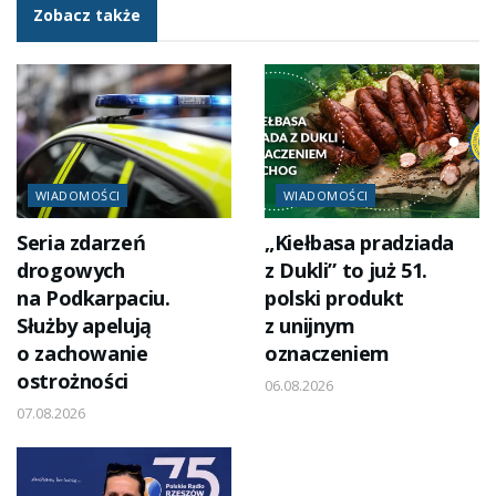
Zobacz także
WIADOMOŚCI
WIADOMOŚCI
Seria zdarzeń
„Kiełbasa pradziada
drogowych
z Dukli” to już 51.
na Podkarpaciu.
polski produkt
Służby apelują
z unijnym
o zachowanie
oznaczeniem
ostrożności
06.08.2026
07.08.2026