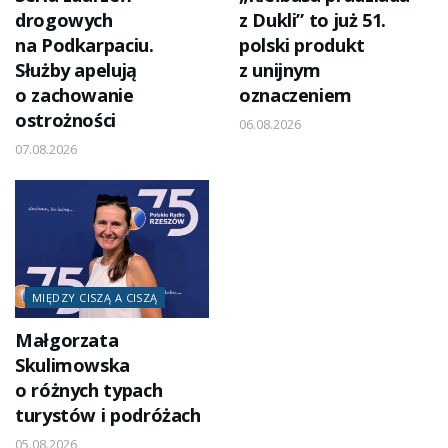
drogowych
z Dukli” to już 51.
na Podkarpaciu.
polski produkt
Służby apelują
z unijnym
o zachowanie
oznaczeniem
ostrożności
06.08.2026
07.08.2026
MIĘDZY CISZĄ A CISZĄ
Małgorzata
Skulimowska
o różnych typach
turystów i podróżach
05.08.2026