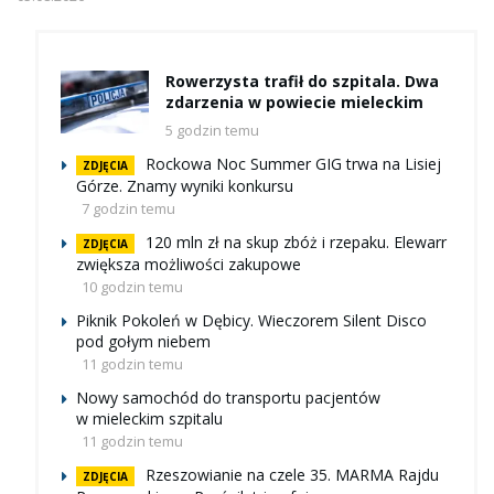
Rowerzysta trafił do szpitala. Dwa
zdarzenia w powiecie mieleckim
5 godzin temu
Rockowa Noc Summer GIG trwa na Lisiej
ZDJĘCIA
Górze. Znamy wyniki konkursu
7 godzin temu
120 mln zł na skup zbóż i rzepaku. Elewarr
ZDJĘCIA
zwiększa możliwości zakupowe
10 godzin temu
Piknik Pokoleń w Dębicy. Wieczorem Silent Disco
pod gołym niebem
11 godzin temu
Nowy samochód do transportu pacjentów
w mieleckim szpitalu
11 godzin temu
Rzeszowianie na czele 35. MARMA Rajdu
ZDJĘCIA