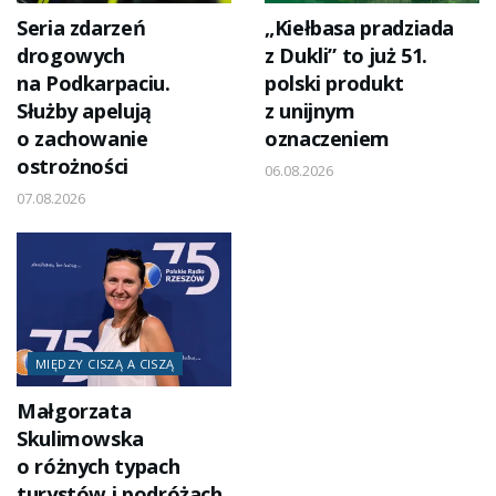
Seria zdarzeń
„Kiełbasa pradziada
drogowych
z Dukli” to już 51.
na Podkarpaciu.
polski produkt
Służby apelują
z unijnym
o zachowanie
oznaczeniem
ostrożności
06.08.2026
07.08.2026
MIĘDZY CISZĄ A CISZĄ
Małgorzata
Skulimowska
o różnych typach
turystów i podróżach