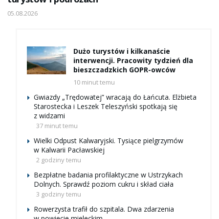
05.08.2026
Dużo turystów i kilkanaście
interwencji. Pracowity tydzień dla
bieszczadzkich GOPR-owców
10 minut temu
Gwiazdy „Trędowatej” wracają do Łańcuta. Elżbieta
Starostecka i Leszek Teleszyński spotkają się
z widzami
37 minut temu
Wielki Odpust Kalwaryjski. Tysiące pielgrzymów
w Kalwarii Pacławskiej
2 godziny temu
Bezpłatne badania profilaktyczne w Ustrzykach
Dolnych. Sprawdź poziom cukru i skład ciała
3 godziny temu
Rowerzysta trafił do szpitala. Dwa zdarzenia
w powiecie mieleckim