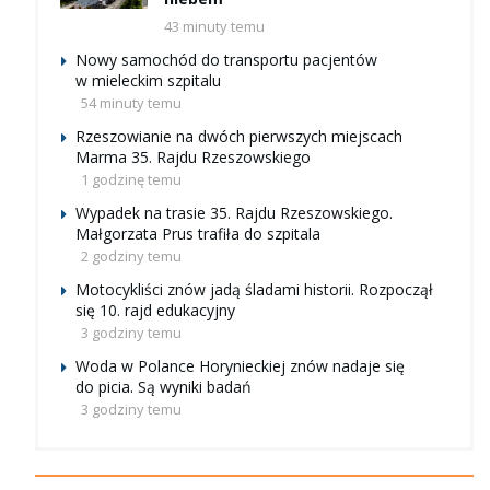
43 minuty temu
Nowy samochód do transportu pacjentów
w mieleckim szpitalu
54 minuty temu
Rzeszowianie na dwóch pierwszych miejscach
Marma 35. Rajdu Rzeszowskiego
1 godzinę temu
Wypadek na trasie 35. Rajdu Rzeszowskiego.
Małgorzata Prus trafiła do szpitala
2 godziny temu
Motocykliści znów jadą śladami historii. Rozpoczął
się 10. rajd edukacyjny
3 godziny temu
Woda w Polance Horynieckiej znów nadaje się
do picia. Są wyniki badań
3 godziny temu