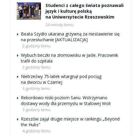
Studenci z całego świata poznawali
język i kulturę polską
na Uniwersytecie Rzeszowskim
24 minuty temu
Beata Szydło ukarana grzywną za niestawienie się
na przesłuchanie [AKTUALIZACJA]
2 godziny temu
Wybuch beczki na złomowisku w Jaśle. Pracownik
trafił do szpitala
2 godziny temu
Nietrzeźwy 75-latek wtargnął pod pociąg
na dworcu w Czarnej
3 godziny temu
Rekordowo niski poziom Sanu. Wstrzymano
dostawy wody dla przemysłu w Stalowej Woli
3 godziny temu
Rzeszów zajął drugie miejsce w rankingu „Beyond
the Hubs”
4 godziny temu