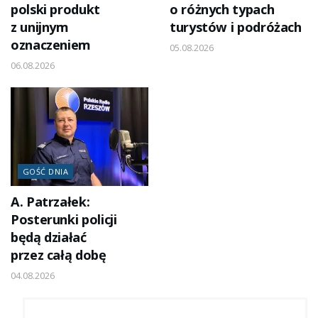
polski produkt
o różnych typach
z unijnym
turystów i podróżach
oznaczeniem
05.08.2026
06.08.2026
GOŚĆ DNIA
A. Patrzałek:
Posterunki policji
będą działać
przez całą dobę
04.08.2026