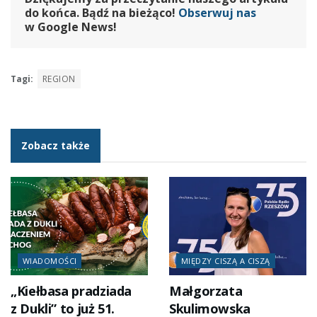
do końca. Bądź na bieżąco!
Obserwuj nas
w Google News!
Tagi:
REGION
Zobacz także
WIADOMOŚCI
MIĘDZY CISZĄ A CISZĄ
„Kiełbasa pradziada
Małgorzata
z Dukli” to już 51.
Skulimowska