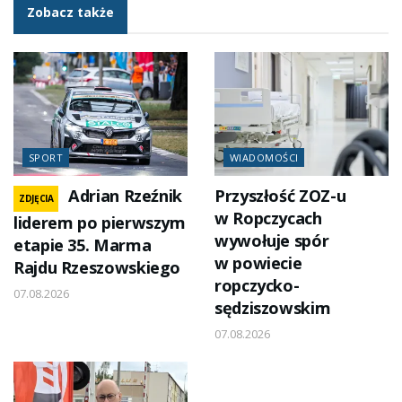
Zobacz także
SPORT
WIADOMOŚCI
Adrian Rzeźnik
Przyszłość ZOZ-u
ZDJĘCIA
w Ropczycach
liderem po pierwszym
wywołuje spór
etapie 35. Marma
w powiecie
Rajdu Rzeszowskiego
ropczycko-
07.08.2026
sędziszowskim
07.08.2026