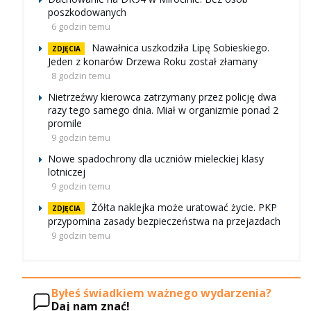
poszkodowanych
6 godzin temu
Nawałnica uszkodziła Lipę Sobieskiego.
ZDJĘCIA
Jeden z konarów Drzewa Roku został złamany
8 godzin temu
Nietrzeźwy kierowca zatrzymany przez policję dwa
razy tego samego dnia. Miał w organizmie ponad 2
promile
9 godzin temu
Nowe spadochrony dla uczniów mieleckiej klasy
lotniczej
9 godzin temu
Żółta naklejka może uratować życie. PKP
ZDJĘCIA
przypomina zasady bezpieczeństwa na przejazdach
9 godzin temu
Byłeś świadkiem ważnego wydarzenia?
Daj nam znać!