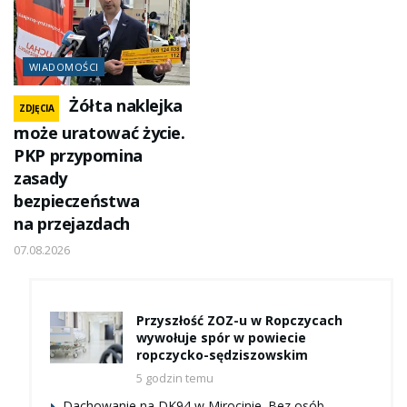
WIADOMOŚCI
Żółta naklejka
ZDJĘCIA
może uratować życie.
PKP przypomina
zasady
bezpieczeństwa
na przejazdach
07.08.2026
Przyszłość ZOZ-u w Ropczycach
wywołuje spór w powiecie
ropczycko-sędziszowskim
5 godzin temu
Dachowanie na DK94 w Mirocinie. Bez osób