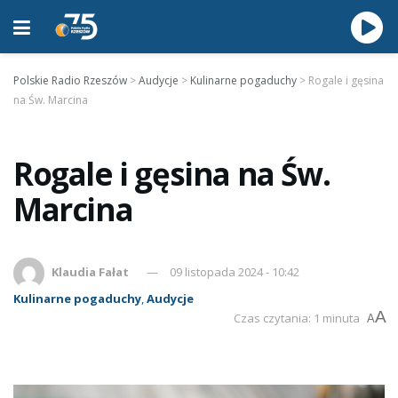
Polskie Radio Rzeszów
>
Audycje
>
Kulinarne pogaduchy
>
Rogale i gęsina
na Św. Marcina
Rogale i gęsina na Św.
Marcina
Klaudia Fałat
09 listopada 2024 - 10:42
Kulinarne pogaduchy
,
Audycje
A
Czas czytania: 1 minuta
A