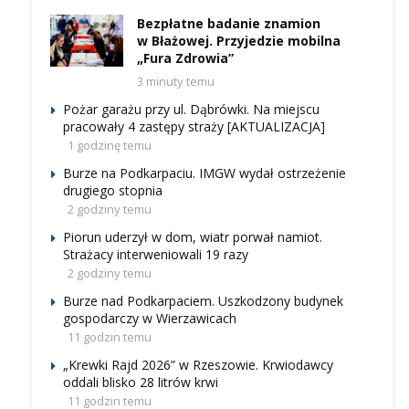
Bezpłatne badanie znamion
w Błażowej. Przyjedzie mobilna
„Fura Zdrowia”
3 minuty temu
Pożar garażu przy ul. Dąbrówki. Na miejscu
pracowały 4 zastępy straży [AKTUALIZACJA]
1 godzinę temu
Burze na Podkarpaciu. IMGW wydał ostrzeżenie
drugiego stopnia
2 godziny temu
Piorun uderzył w dom, wiatr porwał namiot.
Strażacy interweniowali 19 razy
2 godziny temu
Burze nad Podkarpaciem. Uszkodzony budynek
gospodarczy w Wierzawicach
11 godzin temu
„Krewki Rajd 2026” w Rzeszowie. Krwiodawcy
oddali blisko 28 litrów krwi
11 godzin temu