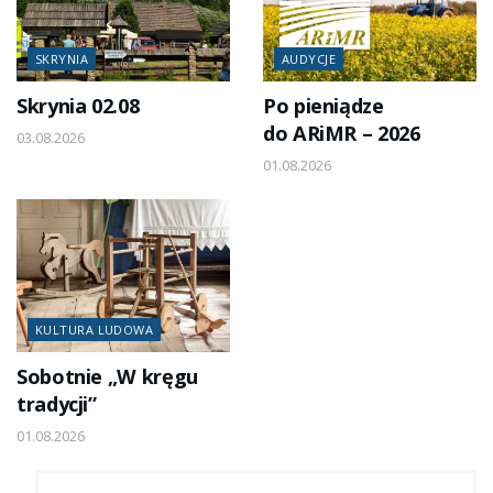
SKRYNIA
AUDYCJE
Skrynia 02.08
Po pieniądze
do ARiMR – 2026
03.08.2026
01.08.2026
KULTURA LUDOWA
Sobotnie „W kręgu
tradycji”
01.08.2026