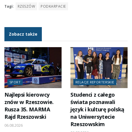
Tagi:
RZESZÓW
PODKARPACIE
Zobacz także
SPORT
RELACJE REPORTERSKIE
Najlepsi kierowcy
Studenci z całego
znów w Rzeszowie.
świata poznawali
Rusza 35. MARMA
język i kulturę polską
Rajd Rzeszowski
na Uniwersytecie
Rzeszowskim
06.08.2026