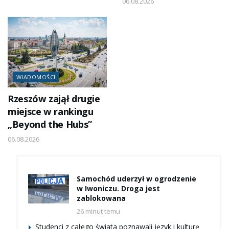
06.08.2026
WIADOMOŚCI
Rzeszów zajął drugie
miejsce w rankingu
„Beyond the Hubs”
06.08.2026
Samochód uderzył w ogrodzenie
w Iwoniczu. Droga jest
zablokowana
26 minut temu
Studenci z całego świata poznawali język i kulturę