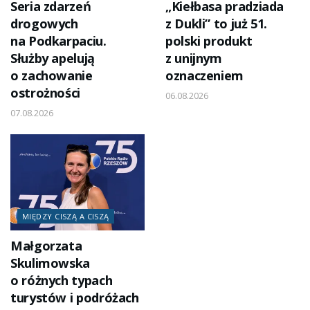
Seria zdarzeń
„Kiełbasa pradziada
drogowych
z Dukli” to już 51.
na Podkarpaciu.
polski produkt
Służby apelują
z unijnym
o zachowanie
oznaczeniem
ostrożności
06.08.2026
07.08.2026
MIĘDZY CISZĄ A CISZĄ
Małgorzata
Skulimowska
o różnych typach
turystów i podróżach