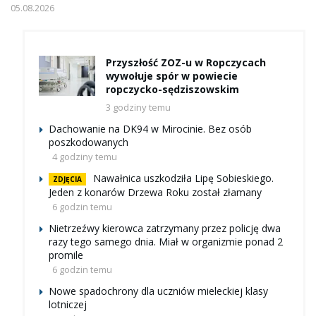
05.08.2026
Przyszłość ZOZ-u w Ropczycach
wywołuje spór w powiecie
ropczycko-sędziszowskim
3 godziny temu
Dachowanie na DK94 w Mirocinie. Bez osób
poszkodowanych
4 godziny temu
Nawałnica uszkodziła Lipę Sobieskiego.
ZDJĘCIA
Jeden z konarów Drzewa Roku został złamany
6 godzin temu
Nietrzeźwy kierowca zatrzymany przez policję dwa
razy tego samego dnia. Miał w organizmie ponad 2
promile
6 godzin temu
Nowe spadochrony dla uczniów mieleckiej klasy
lotniczej