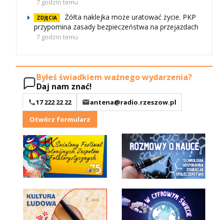
7 godzin temu
Żółta naklejka może uratować życie. PKP
ZDJĘCIA
przypomina zasady bezpieczeństwa na przejazdach
7 godzin temu
Byłeś świadkiem ważnego wydarzenia?
Daj nam znać!
17 222 22 22
antena@radio.rzeszow.pl
Otwórz formularz