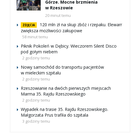
Górze. Mocne brzmienia
w Rzeszowie
20 minut temu
120 mln zł na skup zbóż i rzepaku. Elewarr
ZDJĘCIA
zwiększa możliwości zakupowe
58 minut temu
Piknik Pokoleń w Dębicy. Wieczorem Silent Disco
pod gołym niebem
2 godziny temu
Nowy samochód do transportu pacjentów
w mieleckim szpitalu
2 godziny temu
Rzeszowianie na dwóch pierwszych miejscach
Marma 35. Rajdu Rzeszowskiego
2 godziny temu
Wypadek na trasie 35. Rajdu Rzeszowskiego.
Małgorzata Prus trafiła do szpitala
3 godziny temu