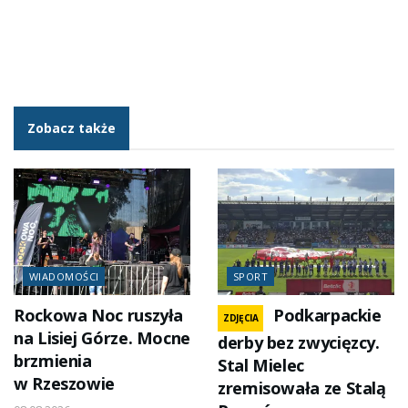
Zobacz także
WIADOMOŚCI
SPORT
Rockowa Noc ruszyła
Podkarpackie
ZDJĘCIA
na Lisiej Górze. Mocne
derby bez zwycięzcy.
brzmienia
Stal Mielec
w Rzeszowie
zremisowała ze Stalą