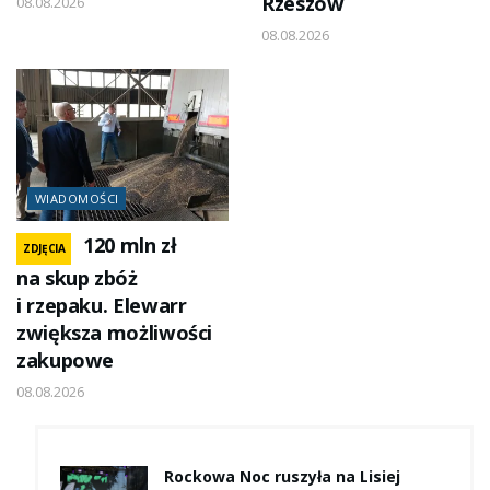
Rzeszów
08.08.2026
08.08.2026
WIADOMOŚCI
120 mln zł
ZDJĘCIA
na skup zbóż
i rzepaku. Elewarr
zwiększa możliwości
zakupowe
08.08.2026
Rockowa Noc ruszyła na Lisiej