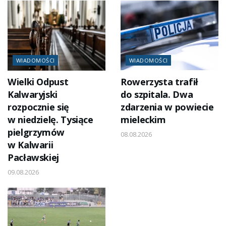
WIADOMOŚCI
WIADOMOŚCI
Wielki Odpust
Rowerzysta trafił
Kalwaryjski
do szpitala. Dwa
rozpocznie się
zdarzenia w powiecie
w niedzielę. Tysiące
mieleckim
pielgrzymów
08.08.2026
w Kalwarii
Pacławskiej
09.08.2026