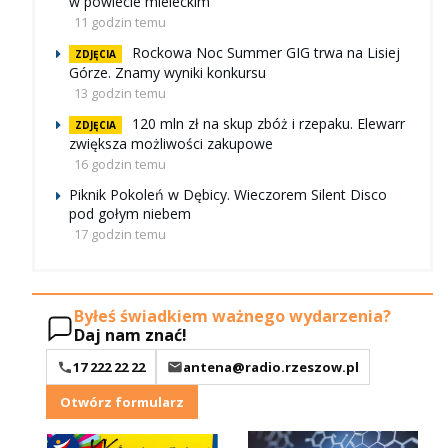
w powiecie mieleckim
11 godzin temu
Rockowa Noc Summer GIG trwa na Lisiej
ZDJĘCIA
Górze. Znamy wyniki konkursu
13 godzin temu
120 mln zł na skup zbóż i rzepaku. Elewarr
ZDJĘCIA
zwiększa możliwości zakupowe
16 godzin temu
Piknik Pokoleń w Dębicy. Wieczorem Silent Disco
pod gołym niebem
17 godzin temu
Byłeś świadkiem ważnego wydarzenia?
Daj nam znać!
17 222 22 22
antena@radio.rzeszow.pl
Otwórz formularz