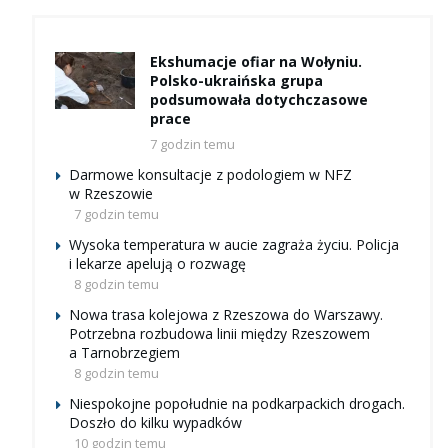
Ekshumacje ofiar na Wołyniu.
Polsko-ukraińska grupa
podsumowała dotychczasowe
prace
7 godzin temu
Darmowe konsultacje z podologiem w NFZ
w Rzeszowie
7 godzin temu
Wysoka temperatura w aucie zagraża życiu. Policja
i lekarze apelują o rozwagę
8 godzin temu
Nowa trasa kolejowa z Rzeszowa do Warszawy.
Potrzebna rozbudowa linii między Rzeszowem
a Tarnobrzegiem
8 godzin temu
Niespokojne popołudnie na podkarpackich drogach.
Doszło do kilku wypadków
10 godzin temu