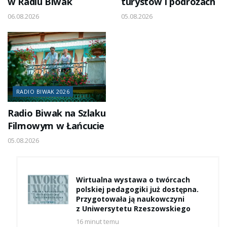
w Radiu Biwak
turystów i podróżach
06.08.2026
05.08.2026
RADIO BIWAK 2026
Radio Biwak na Szlaku
Filmowym w Łańcucie
05.08.2026
Wirtualna wystawa o twórcach
polskiej pedagogiki już dostępna.
Przygotowała ją naukowczyni
z Uniwersytetu Rzeszowskiego
16 minut temu