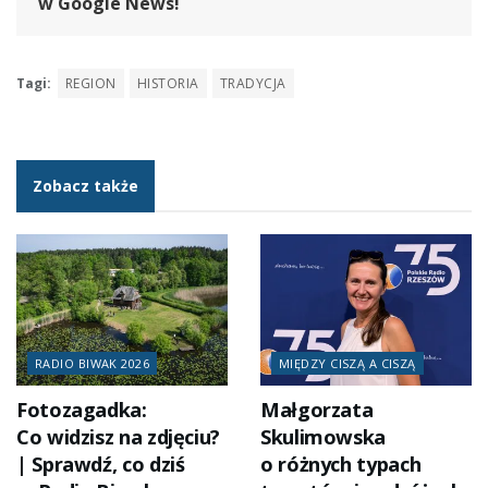
w Google News!
Tagi:
REGION
HISTORIA
TRADYCJA
Zobacz także
RADIO BIWAK 2026
MIĘDZY CISZĄ A CISZĄ
Fotozagadka:
Małgorzata
Co widzisz na zdjęciu?
Skulimowska
| Sprawdź, co dziś
o różnych typach