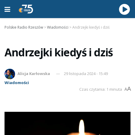
Polskie Radio Rzeszów
>
Wiadomości
>
Andrzejki kiedyś i dziś
Andrzejki kiedyś i dziś
Alicja Karłowska
29 listopada 2024 - 15:49
Wiadomości
A
Czas czytania: 1 minuta
A